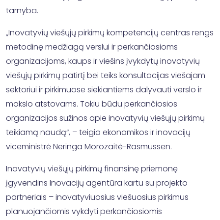
tarnyba.
„Inovatyvių viešųjų pirkimų kompetencijų centras rengs
metodinę medžiagą verslui ir perkančiosioms
organizacijoms, kaups ir viešins įvykdytų inovatyvių
viešųjų pirkimų patirtį bei teiks konsultacijas viešajam
sektoriui ir pirkimuose siekiantiems dalyvauti verslo ir
mokslo atstovams. Tokiu būdu perkančiosios
organizacijos sužinos apie inovatyvių viešųjų pirkimų
teikiamą naudą“, – teigia ekonomikos ir inovacijų
viceministrė Neringa Morozaitė-Rasmussen.
Inovatyvių viešųjų pirkimų finansinę priemonę
įgyvendins Inovacijų agentūra kartu su projekto
partneriais – inovatyviuosius viešuosius pirkimus
planuojančiomis vykdyti perkančiosiomis