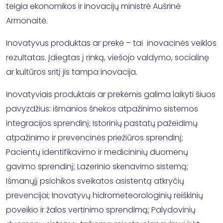
teigia ekonomikos ir inovacijų ministrė Aušrinė
Armonaitė.
Inovatyvus produktas ar prekė – tai inovacinės veiklos
rezultatas. Įdiegtas į rinką, viešojo valdymo, socialinę
ar kultūros sritį jis tampa inovacija.
Inovatyviais produktais ar prekėmis galima laikyti šiuos
pavyzdžius: išmanios šnekos atpažinimo sistemos
integracijos sprendinį; Istorinių pastatų pažeidimų
atpažinimo ir prevencinės priežiūros sprendinį;
Pacientų identifikavimo ir medicininių duomenų
gavimo sprendinį; Lazerinio skenavimo sistemą;
Išmanųjį psichikos sveikatos asistentą atkryčių
prevencijai; Inovatyvų hidrometeorologinių reiškinių
poveikio ir žalos vertinimo sprendimą; Palydovinių