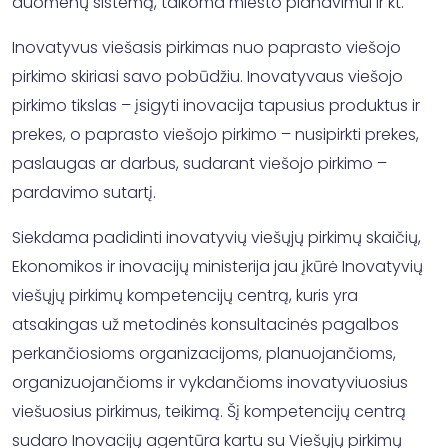
duomenų sistemą, taikoma miesto planavimui ir kt.
Inovatyvus viešasis pirkimas nuo paprasto viešojo
pirkimo skiriasi savo pobūdžiu. Inovatyvaus viešojo
pirkimo tikslas – įsigyti inovacija tapusius produktus ir
prekes, o paprasto viešojo pirkimo – nusipirkti prekes,
paslaugas ar darbus, sudarant viešojo pirkimo –
pardavimo sutartį.
Siekdama padidinti inovatyvių viešųjų pirkimų skaičių,
Ekonomikos ir inovacijų ministerija jau įkūrė Inovatyvių
viešųjų pirkimų kompetencijų centrą, kuris yra
atsakingas už metodinės konsultacinės pagalbos
perkančiosioms organizacijoms, planuojančioms,
organizuojančioms ir vykdančioms inovatyviuosius
viešuosius pirkimus, teikimą. Šį kompetencijų centrą
sudaro Inovacijų agentūra kartu su Viešųjų pirkimų