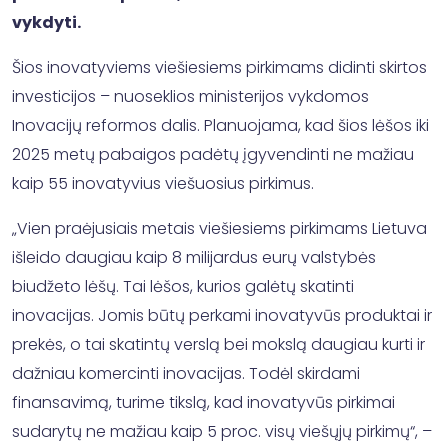
vykdyti.
Šios inovatyviems viešiesiems pirkimams didinti skirtos
investicijos – nuoseklios ministerijos vykdomos
Inovacijų reformos dalis. Planuojama, kad šios lėšos iki
2025 metų pabaigos padėtų įgyvendinti ne mažiau
kaip 55 inovatyvius viešuosius pirkimus.
„Vien praėjusiais metais viešiesiems pirkimams Lietuva
išleido daugiau kaip 8 milijardus eurų valstybės
biudžeto lėšų. Tai lėšos, kurios galėtų skatinti
inovacijas. Jomis būtų perkami inovatyvūs produktai ir
prekės, o tai skatintų verslą bei mokslą daugiau kurti ir
dažniau komercinti inovacijas. Todėl skirdami
finansavimą, turime tikslą, kad inovatyvūs pirkimai
sudarytų ne mažiau kaip 5 proc. visų viešųjų pirkimų“, –