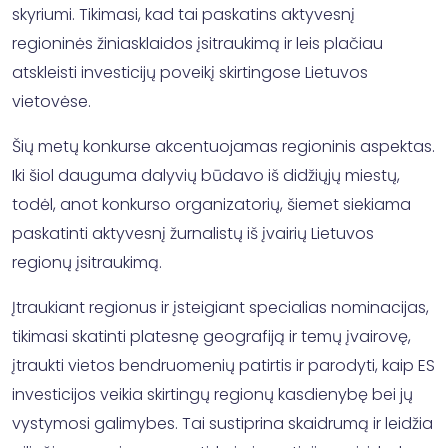
skyriumi. Tikimasi, kad tai paskatins aktyvesnį
regioninės žiniasklaidos įsitraukimą ir leis plačiau
atskleisti investicijų poveikį skirtingose Lietuvos
vietovėse.
Šių metų konkurse akcentuojamas regioninis aspektas.
Iki šiol dauguma dalyvių būdavo iš didžiųjų miestų,
todėl, anot konkurso organizatorių, šiemet siekiama
paskatinti aktyvesnį žurnalistų iš įvairių Lietuvos
regionų įsitraukimą.
Įtraukiant regionus ir įsteigiant specialias nominacijas,
tikimasi skatinti platesnę geografiją ir temų įvairovę,
įtraukti vietos bendruomenių patirtis ir parodyti, kaip ES
investicijos veikia skirtingų regionų kasdienybę bei jų
vystymosi galimybes. Tai sustiprina skaidrumą ir leidžia