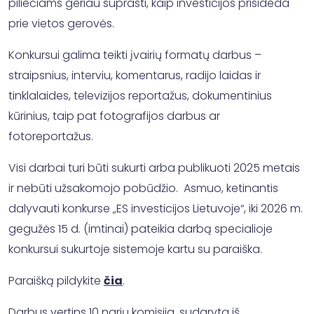
piliečiams geriau suprasti, kaip investicijos prisideda
prie vietos gerovės.
Konkursui galima teikti įvairių formatų darbus –
straipsnius, interviu, komentarus, radijo laidas ir
tinklalaides, televizijos reportažus, dokumentinius
kūrinius, taip pat fotografijos darbus ar
fotoreportažus.
Visi darbai turi būti sukurti arba publikuoti 2025 metais
ir nebūti užsakomojo pobūdžio. Asmuo, ketinantis
dalyvauti konkurse „ES investicijos Lietuvoje“, iki 2026 m.
gegužės 15 d. (imtinai) pateikia darbą specialioje
konkursui sukurtoje sistemoje kartu su paraiška.
Paraišką pildykite
čia
.
Darbus vertins 10 narių komisija, sudaryta iš