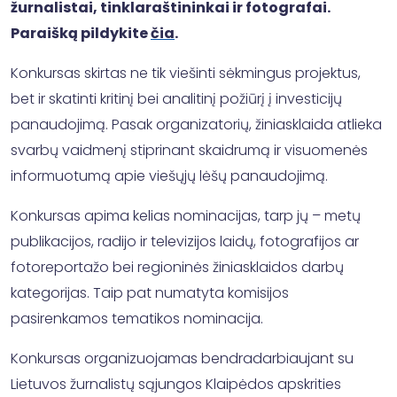
žurnalistai, tinklaraštininkai ir fotografai.
Paraišką pildykite
čia
.
Konkursas skirtas ne tik viešinti sėkmingus projektus,
bet ir skatinti kritinį bei analitinį požiūrį į investicijų
panaudojimą. Pasak organizatorių, žiniasklaida atlieka
svarbų vaidmenį stiprinant skaidrumą ir visuomenės
informuotumą apie viešųjų lėšų panaudojimą.
Konkursas apima kelias nominacijas, tarp jų – metų
publikacijos, radijo ir televizijos laidų, fotografijos ar
fotoreportažo bei regioninės žiniasklaidos darbų
kategorijas. Taip pat numatyta komisijos
pasirenkamos tematikos nominacija.
Konkursas organizuojamas bendradarbiaujant su
Lietuvos žurnalistų sąjungos Klaipėdos apskrities