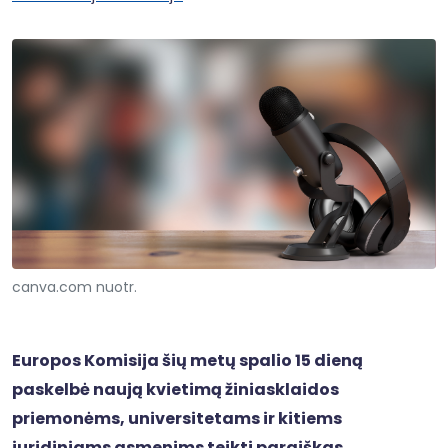
canva.com nuotr.
Europos Komisija šių metų spalio 15 dieną
paskelbė naują kvietimą žiniasklaidos
priemonėms, universitetams ir kitiems
juridiniams asmenims teikti paraiškas