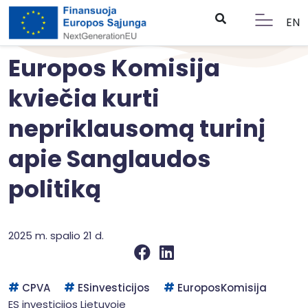
EN
Europos Komisija
kviečia kurti
nepriklausomą turinį
apie Sanglaudos
politiką
2025 m. spalio 21 d.
CPVA
ESinvesticijos
EuroposKomisija
ES investicijos Lietuvoje