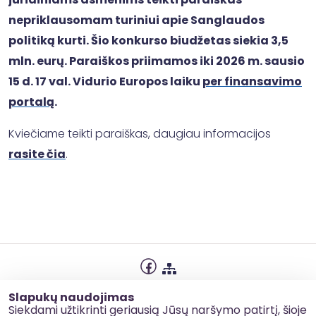
nepriklausomam turiniui apie Sanglaudos
politiką kurti. Šio konkurso biudžetas siekia 3,5
mln. eurų. Paraiškos priimamos iki 2026 m. sausio
15 d. 17 val. Vidurio Europos laiku
per finansavimo
portalą
.
Kviečiame teikti paraiškas, daugiau informacijos
rasite čia
.
Privatumo politika
Slapukų naudojimas
Slapukų naudojimas
Siekdami užtikrinti geriausią Jūsų naršymo patirtį, šioje