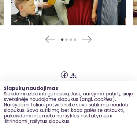
Privatumo politika
Slapukų naudojimas
Slapukų naudojimas
Siekdami užtikrinti geriausią Jūsų naršymo patirtį, šioje
svetainėje naudojame slapukus (angl.
cookies
).
Korupcijos prevencija
Naršydami toliau, patvirtinsite savo sutikimą naudoti
slapukus. Savo sutikimą bet kada galėsite atšaukti,
Kontaktai
pakeisdami interneto naršyklės nustatymus ir
ištrindami įrašytus slapukus.
© 2026 esinvesticijos.lt