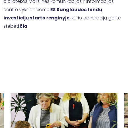
bibliotekos Mokslinės komunikacijos ir informacijos
centre vyksiančiame
ES Sanglaudos fondų
investicijų starto renginyje,
kurio transliaciją galite
stebėti
čia