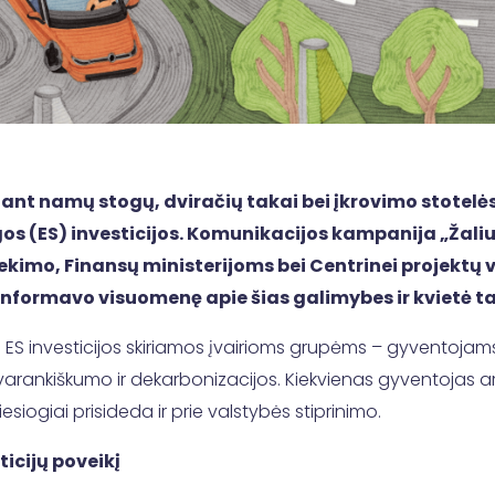
s ant namų stogų, dviračių takai bei įkrovimo stotel
gos (ES) investicijos. Komunikacijos kampanija „Žal
ekimo, Finansų ministerijoms bei Centrinei projektų
informavo visuomenę apie šias galimybes ir kvietė ta
 ES investicijos skiriamos įvairioms grupėms – gyventojams
savarankiškumo ir dekarbonizacijos. Kiekvienas gyventojas
iesiogiai prisideda ir prie valstybės stiprinimo.
ticijų poveikį