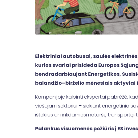
Elektriniai autobusai, saulės elektrinė
kurios svariai prisideda Europos Sąjun
bendradarbiaujant Energetikos, Susisi
balandžio–birželio mėnesiais aktyviai 
Kampanijoje kalbinti ekspertai pabrėžė, kad
viešajam sektoriui – siekiant energetinio 
išteklius ar rinkdamiesi netaršų transportą, t
Palankus visuomenės požiūris į ES inves