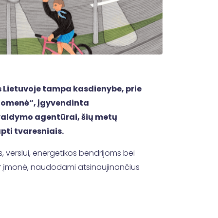
ės Lietuvoje tampa kasdienybe, prie
iuomenė“, įgyvendinta
 valdymo agentūrai, šių metų
pti tvaresniais.
, verslui, energetikos bendrijoms bei
 ar įmonė, naudodami atsinaujinančius