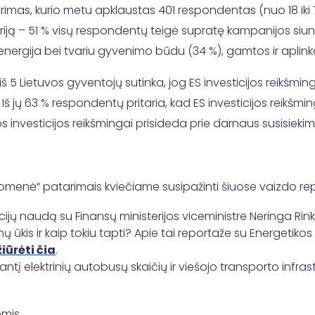
rimas, kurio metu apklaustas 401 respondentas (nuo 18 ik
toriją – 51 % visų respondentų teigė supratę kampanijos si
a energija bei tvariu gyvenimo būdu (34 %), gamtos ir aplin
 5 Lietuvos gyventojų sutinka, jog ES investicijos reikšming
 Iš jų 63 % respondentų pritaria, kad ES investicijos reikšmi
ios investicijos reikšmingai prisideda prie darnaus susisieki
uomenė“ patarimais kviečiame susipažinti šiuose vaizdo re
ijų naudą su Finansų ministerijos viceministre Neringa Rink
ūkis ir kaip tokiu tapti? Apie tai reportaže su Energetikos 
iūrėti čia
.
ntį elektrinių autobusų skaičių ir viešojo transporto infrast
mis.