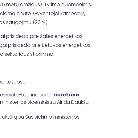
i 75 metų amžiaus). Tyrimo duomenimis,
unčiamą žinutę. Gyventojai kampaniją
kos saugojimu (26 %).
ai prisideda prie šalies energetikos
ngai prisideda prie Lietuvos energetikos
mo sektoriaus stiprinimo.
portažuose:
evičiūte-Laurinaitiene:
žiūrėti čia
.
ministerijos viceministru Airidu Daukšu
ruktūrą su Susisiekimo ministerijos