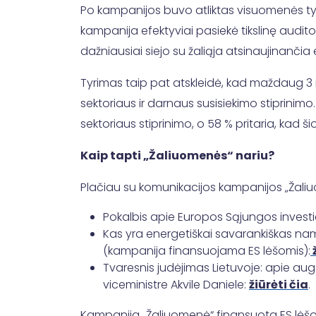
Po kampanijos buvo atliktas visuomenės ty
kampanija efektyviai pasiekė tikslinę audi
dažniausiai siejo su žaliąja atsinaujinanči
Tyrimas taip pat atskleidė, kad maždaug 3 iš
sektoriaus ir darnaus susisiekimo stiprinimo.
sektoriaus stiprinimo, o 58 % pritaria, kad š
Kaip tapti „Žaliuomenės“ nariu?
Plačiau su komunikacijos kampanijos „Žali
Pokalbis apie Europos Sąjungos investic
Kas yra energetiškai savarankiškas namų 
(kampanija finansuojama ES lėšomis):
ž
Tvaresnis judėjimas Lietuvoje: apie auga
viceministre Akvile Daniele:
žiūrėti čia
.
Kampanija „Žaliuomenė“ finansuota ES lėšo