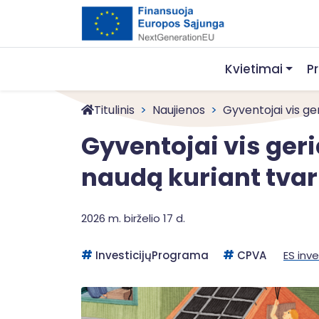
Kvietimai
P
Titulinis
Naujienos
Gyventojai vis ger
Gyventojai vis ger
naudą kuriant tvar
2026 m. birželio 17 d.
InvesticijųPrograma
CPVA
ES inve