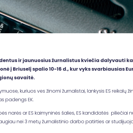
tudentus ir jaunuosius žurnalistus kviečia dalyvaut
onė į Briuselį spalio 10-16 d., kur vyks svarbiausias
egionų savaitė.
se, kuriuos ves žinomi žurnalistai, lankysis ES reikalų žini
das padengs EK.
ės narės ar ES kaimyninės šalies, ES kandidatės piliečiai nuo
ugiau nei 3 metų žurnalistinio darbo patirties ar studijuoja