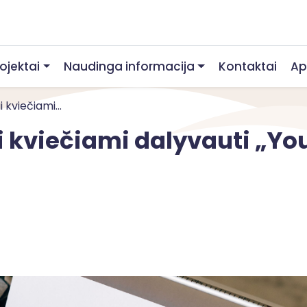
rojektai
Naudinga informacija
Kontaktai
Ap
i kviečiami...
ai kviečiami dalyvauti „Y