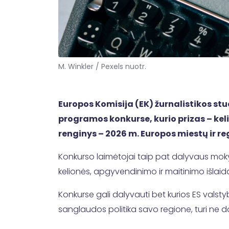
M. Winkler / Pexels nuotr.
Europos Komisija (EK) žurnalistikos s
programos konkurse, kurio prizas – keli
renginys – 2026 m. Europos miestų ir r
Konkurso laimėtojai taip pat dalyvaus mokymuo
kelionės, apgyvendinimo ir maitinimo išlai
Konkurse gali dalyvauti bet kurios ES valstyb
sanglaudos politika savo regione, turi ne da