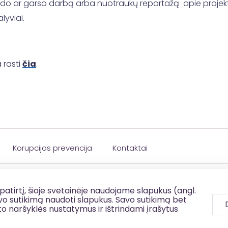
 vaizdo ar garso darbą arba nuotraukų reportažą apie projek
alyviai.
 rasti
čia
.
Korupcijos prevencija
Kontaktai
patirtį, šioje svetainėje naudojame slapukus (angl.
savo sutikimą naudoti slapukus. Savo sutikimą bet
to naršyklės nustatymus ir ištrindami įrašytus