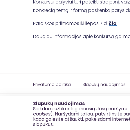
Konkursui dalyviai turi pateikti straipsnį,
Konkrečią temą ir formą pasirenka patys d
Paraiškos priimamos iki liepos 7 d.
čia
.
Daugiau informacijos apie konkursą galima
Privatumo politika
Slapukų naudojimas
© 2026 esinvesticijos.lt
Slapukų naudojimas
Siekdami užtikrinti geriausią Jūsų naršymo 
cookies
). Naršydami toliau, patvirtinsite 
kada galėsite atšaukti, pakeisdami interne
slapukus.
BDAR