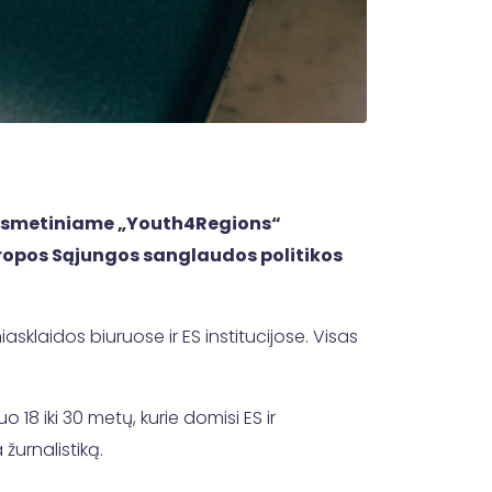
i kasmetiniame „Youth4Regions“
 Europos Sąjungos sanglaudos politikos
asklaidos biuruose ir ES institucijose. Visas
 18 iki 30 metų, kurie domisi ES ir
 žurnalistiką.