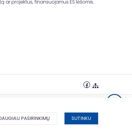
tą ar projektus, finansuojamus ES lėšomis.
DAUGIAU PASIRINKIMŲ
SUTINKU