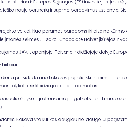
ose stiprina ir Europos Sąjungos (ES) investicijos. Įmonė 
 ieško naujų partnerių ir stiprina pardavimus užsienyje. Š
 projekto veiklai. Nuo paramos parodoms iki dizaino kūr
rie įmonės sėkmės“, – sako „Chocolate Naive“ įkūrėjas ir 
jamas JAV, Japonijoje, Taivane ir didžiojoje dalyje Europ
 laikas
 diena prasideda nuo kakavos pupelių skrudinimo – jų aro
 tol, kol atsiskleidžia jo skonis ir aromatas.
 pasaulio šalyse – ji atrenkama pagal kokybę ir kilmę, o su a
ą.
endomis. Kakava yra kur kas daugiau nei daugeliui pažįstam