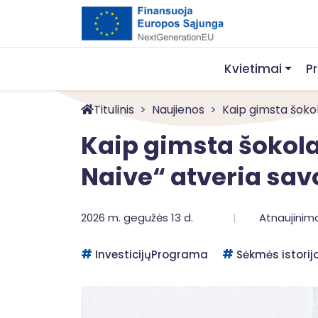
Kvietimai
P
Titulinis
Naujienos
Kaip gimsta šokola
Kaip gimsta šokola
Naive“ atveria sa
2026 m. gegužės 13 d.
Atnaujinimo
InvesticijųPrograma
Sėkmės istorij