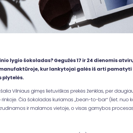
nio lygio šokoladas? Gegužės 17 ir 24 dienomis atvir
manufaktūroje, kur lankytojai galės iš arti pamatyti
 plytelės.
alia Vilniaus gimęs lietuviškas prekės ženklas, per daugia
rinkoje. Čia šokoladas kuriamas „bean-to-bar“ (liet. nuo ka
krudinamos ir malamos vietoje, o visas gamybos procesas