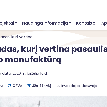
rojektai
Naudinga informacija
Kontaktai
Ap
das, kurį vertina...
das, kurį vertina pasauli
vo manufaktūrą
 data: 2026 m. birželio 10 d.
os
CPVA
UžmESkAkį
ES investicijos Lietuvoje