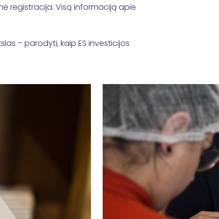
nė registracija. Visą informaciją apie
slas – parodyti, kaip ES investicijos