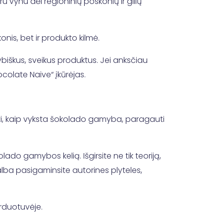
ru vynu dėl regioninių poskonių ir gilių
nis, bet ir produkto kilmė.
kybiškus, sveikus produktus. Jei anksčiau
olate Naive“ įkūrėjas.
oti, kaip vyksta šokolado gamyba, paragauti
lado gamybos kelią. Išgirsite ne tik teoriją,
lba pasigaminsite autorines plyteles,
arduotuvėje.