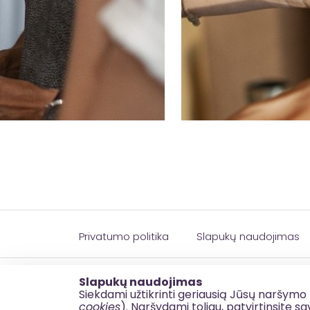
Privatumo politika
Slapukų naudojimas
© 2026 esinvesticijos.lt
Slapukų naudojimas
Siekdami užtikrinti geriausią Jūsų naršymo 
cookies
). Naršydami toliau, patvirtinsite 