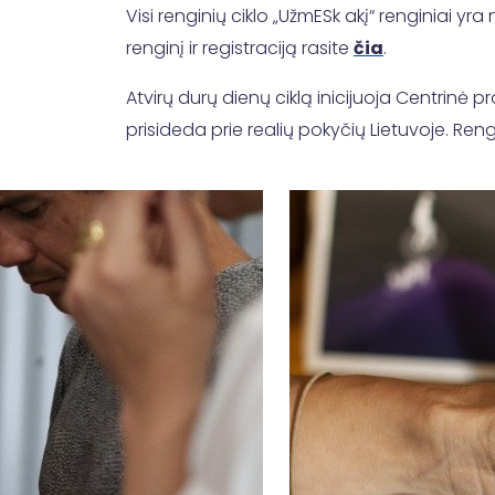
Visi renginių ciklo „UžmESk akį“ renginiai yr
renginį ir registraciją rasite
čia
.
Atvirų durų dienų ciklą inicijuoja Centrinė p
prisideda prie realių pokyčių Lietuvoje. Re