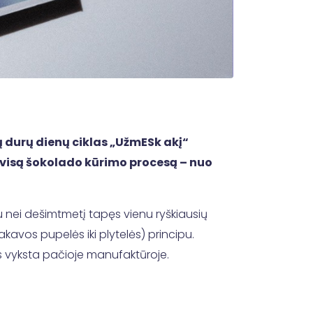
ų durų dienų ciklas „UžmESk akį“
 visą šokolado kūrimo procesą – nuo
u nei dešimtmetį tapęs vienu ryškiausių
kavos pupelės iki plytelės) principu.
 vyksta pačioje manufaktūroje.