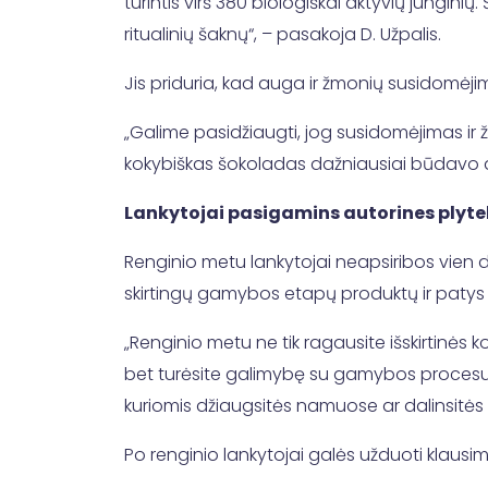
turintis virš 380 biologiškai aktyvių jungini
ritualinių šaknų“, – pasakoja D. Užpalis.
Jis priduria, kad auga ir žmonių susidomėjim
„Galime pasidžiaugti, jog susidomėjimas ir ž
kokybiškas šokoladas dažniausiai būdavo d
Lankytojai pasigamins autorines plyte
Renginio metu lankytojai neapsiribos vien 
skirtingų gamybos etapų produktų ir patys
„Renginio metu ne tik ragausite išskirtinės k
bet turėsite galimybę su gamybos procesu s
kuriomis džiaugsitės namuose ar dalinsitės su
Po renginio lankytojai galės užduoti klausi