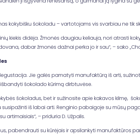
ų. Šiandien ji išgyvena renesansą, o gurmanai ją lygina su ge
as kokybišku šokoladu – vartotojams vis svarbiau ne tik sko
inių kiekis didėja. Žmonės daugiau keliauja, nori atrasti ko
ovana, dabar žmonės dažnai perka jo ir sau“, – sako „Choc
les
degustacija. Jie galės pamatyti manufaktūrą iš arti, sužin
 išbandyti šokolado kūrimą dirbtuvėse.
okybės šokoladus, bet ir sužinosite apie kakavos kilmę, šoko
usipažinti iš labai arti. Renginio pabaigoje su mūsų paga
 artimaisiais“, – priduria D. Užpalis.
mus, pabendrauti su kūrėjais ir apsilankyti manufaktūros p