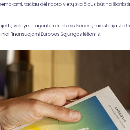
a nemokami, tačiau dėl riboto vietų skaičiaus būtina išanksti
rojektų valdymo agentūra kartu su Finansų ministerija. Jo tik
nginiai finansuojami Europos Sąjungos lėšomis.