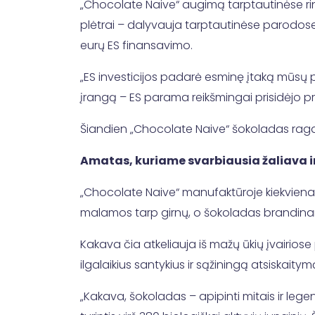
„Chocolate Naive“ augimą tarptautinėse rink
plėtrai – dalyvauja tarptautinėse parodose,
eurų ES finansavimo.
„ES investicijos padarė esminę įtaką mūsų
įrangą – ES parama reikšmingai prisidėjo p
Šiandien „Chocolate Naive“ šokoladas ragau
Amatas, kuriame svarbiausia žaliava ir
„Chocolate Naive“ manufaktūroje kiekviena
malamos tarp girnų, o šokoladas brandinamas
Kakava čia atkeliauja iš mažų ūkių įvairiose
ilgalaikius santykius ir sąžiningą atsiskaitym
„Kakava, šokoladas – apipinti mitais ir leg