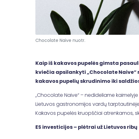
Chocolate Naive nuotr.
Kaip iš kakavos pupelės gimsta pasauli
kviečia apsilankyti „Chocolate Naive“ 
kakavos pupelių skrudinimo iki saldžios
„Chocolate Naive“ – nedideliame kaimelyje š
Lietuvos gastronomijos vardų tarptautinėje 
Kakavos pupelės kruopščiai atrenkamos, s
ES investicijos – plėtrai už Lietuvos ribų