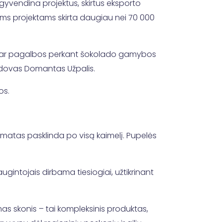
įgyvendina projektus, skirtus eksporto
iems projektams skirta daugiau nei 70 000
imo ar pagalbos perkant šokolado gamybos
vadovas Domantas Užpalis.
os.
matas pasklinda po visą kaimelį. Pupelės
ugintojais dirbama tiesiogiai, užtikrinant
as skonis – tai kompleksinis produktas,