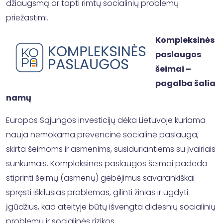
džiaugsmą ar tapti rimtų socialinių problemų
priežastimi.
Kompleksinės
paslaugos
šeimai –
pagalba šalia
namų
Europos Sąjungos investicijų dėka Lietuvoje kuriama
nauja nemokama prevencinė socialinė paslauga,
skirta šeimoms ir asmenims, susiduriantiems su įvairiais
sunkumais. Kompleksinės paslaugos šeimai padeda
stiprinti šeimų (asmenų) gebėjimus savarankiškai
spręsti iškilusias problemas, gilinti žinias ir ugdyti
įgūdžius, kad ateityje būtų išvengta didesnių socialinių
problemų ir socialinės rizikos.