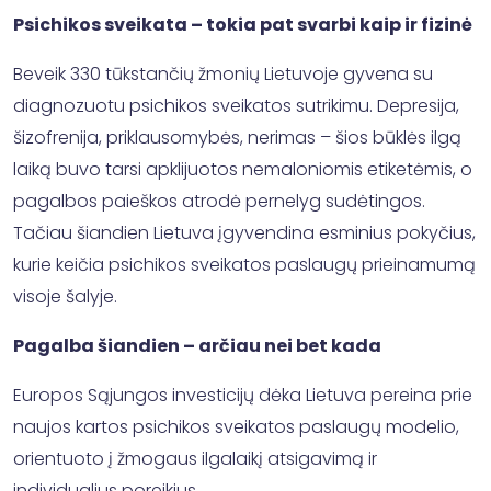
Psichikos sveikata – tokia pat svarbi kaip ir fizinė
Beveik 330 tūkstančių žmonių Lietuvoje gyvena su
diagnozuotu psichikos sveikatos sutrikimu. Depresija,
šizofrenija, priklausomybės, nerimas – šios būklės ilgą
laiką buvo tarsi apklijuotos nemaloniomis etiketėmis, o
pagalbos paieškos atrodė pernelyg sudėtingos.
Tačiau šiandien Lietuva įgyvendina esminius pokyčius,
kurie keičia psichikos sveikatos paslaugų prieinamumą
visoje šalyje.
Pagalba šiandien – arčiau nei bet kada
Europos Sąjungos investicijų dėka Lietuva pereina prie
naujos kartos psichikos sveikatos paslaugų modelio,
orientuoto į žmogaus ilgalaikį atsigavimą ir
individualius poreikius.