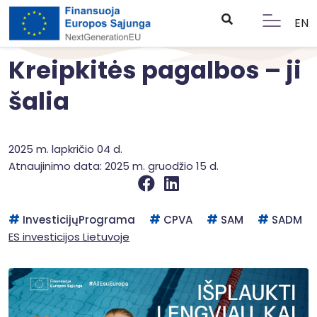
EN
Kreipkitės pagalbos – ji
šalia
2025 m. lapkričio 04 d.
Atnaujinimo data: 2025 m. gruodžio 15 d.
InvesticijųPrograma
CPVA
SAM
SADM
ES investicijos Lietuvoje