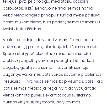
teikėjus (pvz., psichologą, mediatorių, socialinį
darbuotoją ir kt.). Bendruomeniniai šeimos namai
veikia vieno langelio principu ir turi galimybę pasiūlyti
paslaugų kompleksą, kuris padėtų šeimai (asmeniui)
įveikti kilusius iššūkius.
Veiklose pradėjus dalyvauti vienam šeimos nariui,
dažnai per jį į projektą atkeliauja ir kiti šeimos nariai.
Specialistai ypač akcentuoja, kad norint suteikti
efektyvią pagalbą vaikui ar paaugliui, būtina, kad
pagalbą gautų visa šeima – tėvai, kiti šeimoje
augantys vaikai, nes pats vaikas savaime problemos
nesukuria – ji yra visos šeimos, kaip visumos, dalis. Taip
pat ir šeimos mediacija negali vykti dalyvaujant tik
vienai konflikto pusei, siekiant taikaus susitarimo,
būtinas visų susijusių žmonių dalyvavimas.