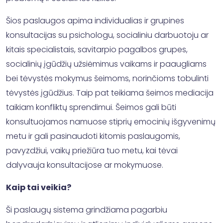
Šios paslaugos apima individualias ir grupines
konsultacijas su psichologu, socialiniu darbuotoju ar
kitais specialistais, savitarpio pagalbos grupes,
socialinių įgūdžių užsiėmimus vaikams ir paaugliams
bei tėvystės mokymus šeimoms, norinčioms tobulinti
tėvystės įgūdžius. Taip pat teikiama šeimos mediacija
taikiam konfliktų sprendimui. Šeimos gali būti
konsultuojamos namuose stiprių emocinių išgyvenimų
metu ir gali pasinaudoti kitomis paslaugomis,
pavyzdžiui, vaikų priežiūra tuo metu, kai tėvai
dalyvauja konsultacijose ar mokymuose.
Kaip tai veikia?
Ši paslaugų sistema grindžiama pagarbiu