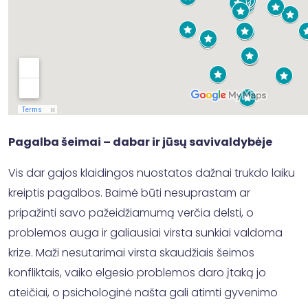
Pagalba šeimai – dabar ir jūsų savivaldybėje
Vis dar gajos klaidingos nuostatos dažnai trukdo laiku
kreiptis pagalbos. Baimė būti nesuprastam ar
pripažinti savo pažeidžiamumą verčia delsti, o
problemos auga ir galiausiai virsta sunkiai valdoma
krize. Maži nesutarimai virsta skaudžiais šeimos
konfliktais, vaiko elgesio problemos daro įtaką jo
ateičiai, o psichologinė našta gali atimti gyvenimo