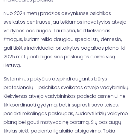
Nuo 2024 metų pradžios devyniuose psichikos
sveikatos centruose jau teikiamos inovatyvios atvejo
vadybos paslaugos. Tai reiškia, kad kiekvienas
žmogus, kuriam reikia daugiau specialistų dėmesio,
gali tikėtis individualiai pritaikytos pagalbos plano. Iki
2025 metų pabaigos šios paslaugos apims visą
Lietuvą.
Sisteminius pokyčius atspindi augantis būrys
profesionalų – psichikos sveikatos atvejo vadybininkų.
Kiekvienas atvejo vadybininkas padeda asmeniui ne
tik koordinuoti gydymą, bet ir suprasti savo teises,
pasiekti reikalingas paslaugas, sudaryti krizių valdymo
planą bei gauti motyvacinę paramą. Šių paslaugų
tikslas siekti paciento ilgalaikio atsigavimo. Tokia