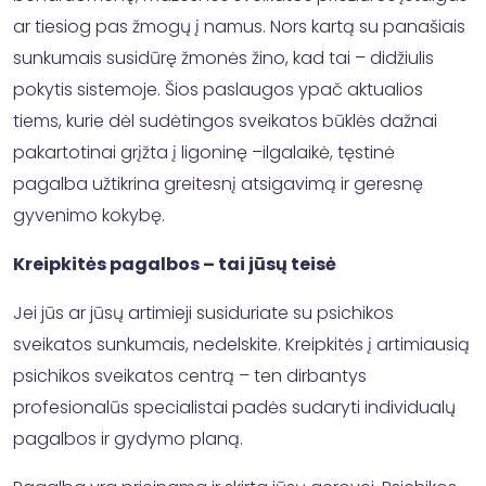
ar tiesiog pas žmogų į namus. Nors kartą su panašiais
sunkumais susidūrę žmonės žino, kad tai – didžiulis
pokytis sistemoje. Šios paslaugos ypač aktualios
tiems, kurie dėl sudėtingos sveikatos būklės dažnai
pakartotinai grįžta į ligoninę –ilgalaikė, tęstinė
pagalba užtikrina greitesnį atsigavimą ir geresnę
gyvenimo kokybę.
Kreipkitės pagalbos – tai jūsų teisė
Jei jūs ar jūsų artimieji susiduriate su psichikos
sveikatos sunkumais, nedelskite. Kreipkitės į artimiausią
psichikos sveikatos centrą – ten dirbantys
profesionalūs specialistai padės sudaryti individualų
pagalbos ir gydymo planą.