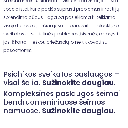
Su sunkumais susiduriame visi. Svarbu žinoti, kad yra
specialistai, kurie padės suprasti problemas ir rasti jų
sprendimo būdus. Pagalba pasiekiama ir teikiama
visoje Lietuvoje, arčiau jūsų. Labai svarbu nelaukti, kol
sveikatos ar socialinės problemos įsisenės, o spręsti
jas iš karto – ieškoti priežasčių, o ne tik kovoti su
pasekmėmis.
Psichikos sveikatos paslaugos –
visai šalia.
Sužinokite daugiau
.
Kompleksinės paslaugos šeimai
bendruomeniniuose šeimos
namuose.
Sužinokite daugiau
.