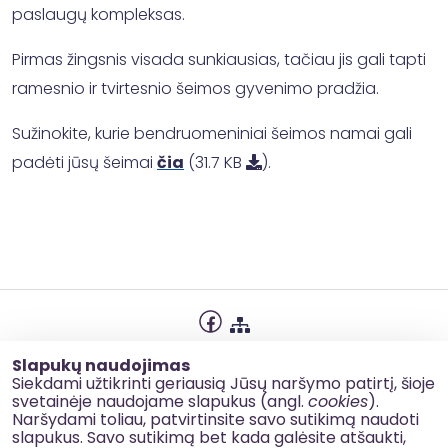
paslaugų kompleksas.
Pirmas žingsnis visada sunkiausias, tačiau jis gali tapti
ramesnio ir tvirtesnio šeimos gyvenimo pradžia.
Sužinokite, kurie bendruomeniniai šeimos namai gali
padėti jūsų šeimai
čia
(31.7 KB
).
Privatumo politika
Slapukų naudojimas
Slapukų naudojimas
Siekdami užtikrinti geriausią Jūsų naršymo patirtį, šioje
svetainėje naudojame slapukus (angl.
cookies
).
Korupcijos prevencija
Naršydami toliau, patvirtinsite savo sutikimą naudoti
slapukus. Savo sutikimą bet kada galėsite atšaukti,
Kontaktai