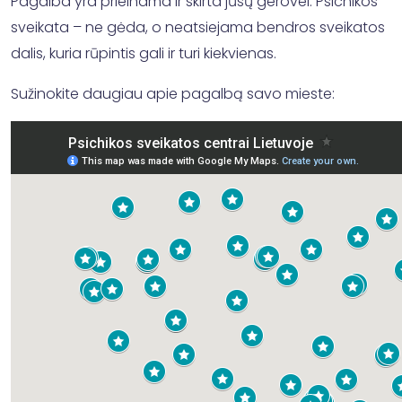
Pagalba yra prieinama ir skirta jūsų gerovei. Psichikos
sveikata – ne gėda, o neatsiejama bendros sveikatos
dalis, kuria rūpintis gali ir turi kiekvienas.
Sužinokite daugiau apie pagalbą savo mieste: