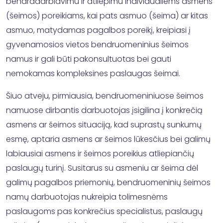
bendradarbiavimu ir atliepimu individualiems asmens
(šeimos) poreikiams, kai pats asmuo (šeima) ar kitas
asmuo, matydamas pagalbos poreikį, kreipiasi į
gyvenamosios vietos bendruomeninius šeimos
namus ir gali būti pakonsultuotas bei gauti
nemokamas kompleksines paslaugas šeimai.
Šiuo atveju, pirmiausia, bendruomeniniuose šeimos
namuose dirbantis darbuotojas įsigilina į konkrečią
asmens ar šeimos situaciją, kad suprastų sunkumų
esmę, aptaria asmens ar šeimos lūkesčius bei galimų
labiausiai asmens ir šeimos poreikius atliepiančių
paslaugų turinį. Susitarus su asmeniu ar šeima dėl
galimų pagalbos priemonių, bendruomeninių šeimos
namų darbuotojas nukreipia tolimesnėms
paslaugoms pas konkrečius specialistus, paslaugų