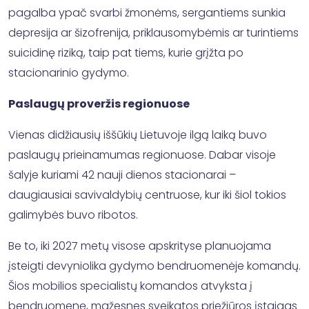
pagalba ypač svarbi žmonėms, sergantiems sunkia
depresija ar šizofrenija, priklausomybėmis ar turintiems
suicidinę riziką, taip pat tiems, kurie grįžta po
stacionarinio gydymo.
Paslaugų proveržis regionuose
Vienas didžiausių iššūkių Lietuvoje ilgą laiką buvo
paslaugų prieinamumas regionuose. Dabar visoje
šalyje kuriami 42 nauji dienos stacionarai –
daugiausiai savivaldybių centruose, kur iki šiol tokios
galimybės buvo ribotos.
Be to, iki 2027 metų visose apskrityse planuojama
įsteigti devyniolika gydymo bendruomenėje komandų.
Šios mobilios specialistų komandos atvyksta į
bendruomenę, mažesnes sveikatos priežiūros įstaigas