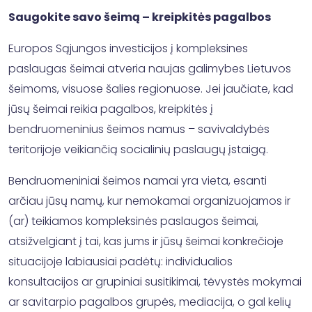
Saugokite savo šeimą – kreipkitės pagalbos
Europos Sąjungos investicijos į kompleksines
paslaugas šeimai atveria naujas galimybes Lietuvos
šeimoms, visuose šalies regionuose. Jei jaučiate, kad
jūsų šeimai reikia pagalbos, kreipkitės į
bendruomeninius šeimos namus – savivaldybės
teritorijoje veikiančią socialinių paslaugų įstaigą.
Bendruomeniniai šeimos namai yra vieta, esanti
arčiau jūsų namų, kur nemokamai organizuojamos ir
(ar) teikiamos kompleksinės paslaugos šeimai,
atsižvelgiant į tai, kas jums ir jūsų šeimai konkrečioje
situacijoje labiausiai padėtų: individualios
konsultacijos ar grupiniai susitikimai, tėvystės mokymai
ar savitarpio pagalbos grupės, mediacija, o gal kelių