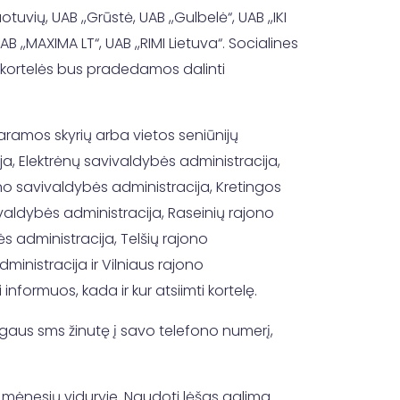
tuvių, UAB ,,Grūstė, UAB ,,Gulbelė“, UAB ,,IKI
B ,,MAXIMA LT“, UAB ,,RIMI Lietuva“. Socialines
to kortelės bus pradedamos dalinti
ramos skyrių arba vietos seniūnijų
a, Elektrėnų savivaldybės administracija,
o savivaldybės administracija, Kretingos
ivaldybės administracija, Raseinių rajono
s administracija, Telšių rajono
inistracija ir Vilniaus rajono
nformuos, kada ir kur atsiimti kortelę.
aus sms žinutę į savo telefono numerį,
o mėnesių viduryje. Naudoti lėšas galima