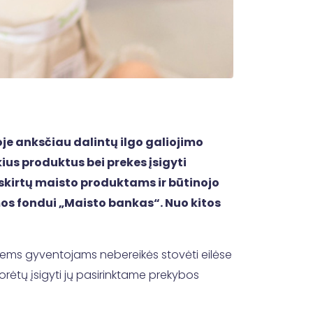
je anksčiau dalintų ilgo galiojimo
ius produktus bei prekes įsigyti
 skirtų maisto produktams ir būtinojo
os fondui „Maisto bankas“. Nuo kitos
ntiems gyventojams nebereikės stovėti eilėse
norėtų įsigyti jų pasirinktame prekybos