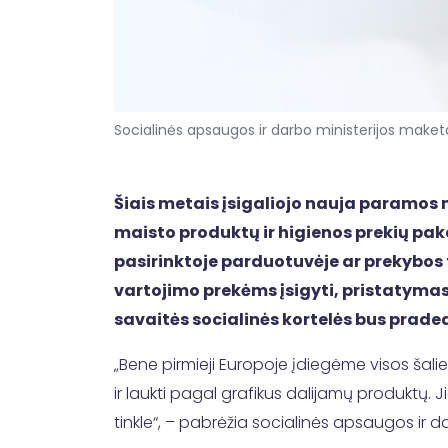
Socialinės apsaugos ir darbo ministerijos maket
Šiais metais įsigaliojo nauja paramos 
maisto produktų ir higienos prekių pake
pasirinktoje parduotuvėje ar prekybos t
vartojimo prekėms įsigyti, pristatymas
savaitės socialinės kortelės bus pra
„Bene pirmieji Europoje įdiegėme visos šali
ir laukti pagal grafikus dalijamų produktų. J
tinkle“, – pabrėžia socialinės apsaugos ir 