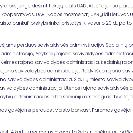
 yra prisijungę dešimt tiekėjų: dalis UAB „Aibė“ aljanso parduo
jų kooperatyvas, UAB ,,Koops mažmena“, UAB ,,Lidl Lietuva“, UA
aisto bankui“ prekybininkai pristatys iki vasario 20 d., po 
ėjams perduos savivaldybės administracijos Socialinių pa
dministracija, Anykščių rajono savivaldybės administracij
Kelmės rajono savivaldybės administracija, Kėdainių rajon
rajono savivaldybės administracija, Radviliškio rajono sav
ono savivaldybės administracija, Šiaulių miesto savivaldybė
avivaldybės administracija, Utenos rajono savivaldybės adm
ybių administracijos arba seniūnijų atsakingi darbuotojai i
mos gavėjams perduos „Maisto bankas“. Paramos gavėjai g
sti 4 kartus per metus – kovo, birželio, rugsėjo ir gruodži