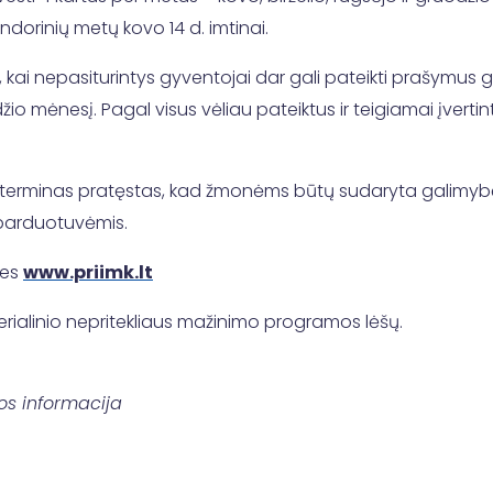
dorinių metų kovo 14 d. imtinai.
 kai nepasiturintys gyventojai dar gali pateikti prašymus gaut
žio mėnesį. Pagal visus vėliau pateiktus ir teigiamai įvertin
 terminas pratęstas, kad žmonėms būtų sudaryta galimybė pas
 parduotuvėmis.
les
www.priimk.lt
terialinio nepritekliaus mažinimo programos lėšų.
os informacija