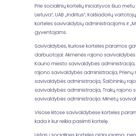
Prie socialinių kortelių iniciatyvos šiuo metu
Lietuva“, UAB ,,Indritus“, Kaišiadorių vartoto
korteles savivaldybių administracijoms ir „M
gyventojams.
Savivaldybės, kuriose korteles paramos gav
darbuotojai: Akmenės rajono savivaldybės a
Kauno miesto savivaldybės administracija, 
rajono savivaldybės administracija, Prienų 
savivaldybės administracija, Šalčininkų raj
savivaldybės administracija, Trakų rajono s
savivaldybės administracija. Minėtų savivald
Visose kitose savivaldybėse korteles para
kada ir kur reikia pasiimti kortelę.
Lėšas į socialines korteles planuojama perve