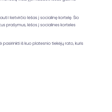
i I ketvirčio lėšas į socialinę kortelę. Šio
tus prašymus, lėšos į socialines korteles
irinkti iš kuo platesnio tiekėjų rato, kuris