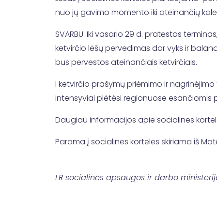
nuo jų gavimo momento iki ateinančių kalen
SVARBU: Iki vasario 29 d. pratęstas terminas,
ketvirčio lėšų pervedimas dar vyks ir baland
bus pervestos ateinančiais ketvirčiais.
I ketvirčio prašymų priėmimo ir nagrinėjimo
intensyviai plėtėsi regionuose esančiomis
Daugiau informacijos apie socialines korte
Parama į socialines korteles skiriama iš Ma
LR socialinės apsaugos ir darbo ministerij