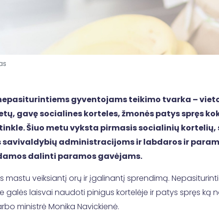
as
nepasiturintiems gyventojams teikimo tvarka – vieto
tų, gavę socialines korteles, žmonės patys spręs kok
inkle. Šiuo metu vyksta pirmasis socialinių kortelių,
 savivaldybių administracijoms ir labdaros ir param
dedamos dalinti paramos gavėjams.
es mastu veiksiantį orų ir įgalinantį sprendimą. Nepasituri
ie galės laisvai naudoti pinigus kortelėje ir patys spręs ką 
darbo ministrė Monika Navickienė.