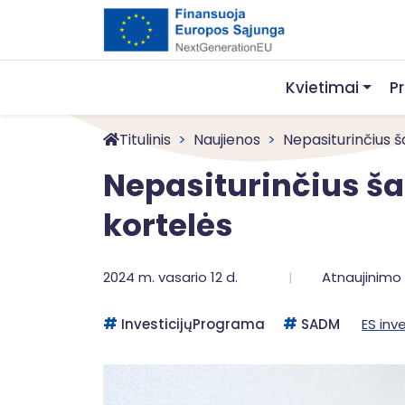
Kvietimai
P
Titulinis
Naujienos
Nepasiturinčius ša
Nepasiturinčius ša
kortelės
2024 m. vasario 12 d.
Atnaujinimo 
InvesticijųPrograma
SADM
ES inve