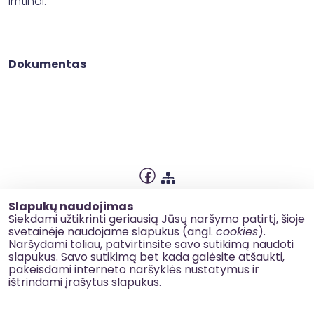
imtinai.
Dokumentas
Privatumo politika
Slapukų naudojimas
Slapukų naudojimas
Siekdami užtikrinti geriausią Jūsų naršymo patirtį, šioje
svetainėje naudojame slapukus (angl.
cookies
).
Korupcijos prevencija
Naršydami toliau, patvirtinsite savo sutikimą naudoti
slapukus. Savo sutikimą bet kada galėsite atšaukti,
Kontaktai
pakeisdami interneto naršyklės nustatymus ir
ištrindami įrašytus slapukus.
© 2026 esinvesticijos.lt