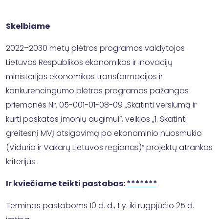
Skelbiame
2022–2030 metų plėtros programos valdytojos
Lietuvos Respublikos ekonomikos ir inovacijų
ministerijos ekonomikos transformacijos ir
konkurencingumo plėtros programos pažangos
priemonės Nr. 05-001-01-08-09 „Skatinti verslumą ir
kurti paskatas įmonių augimui“, veiklos „1. Skatinti
greitesnį MVĮ atsigavimą po ekonominio nuosmukio
(Vidurio ir Vakarų Lietuvos regionas)“ projektų atrankos
kriterijus .
Ir kviečiame teikti pastabas:
*******
Terminas pastaboms 10 d. d., t.y. iki rugpjūčio 25 d.