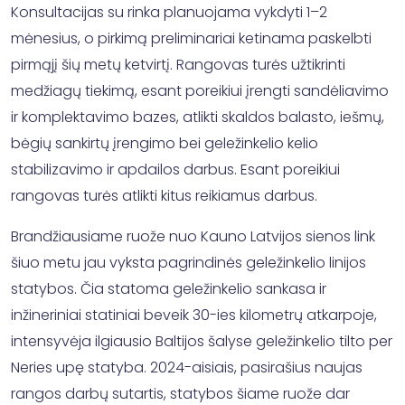
Konsultacijas su rinka planuojama vykdyti 1–2
mėnesius, o pirkimą preliminariai ketinama paskelbti
pirmąjį šių metų ketvirtį. Rangovas turės užtikrinti
medžiagų tiekimą, esant poreikiui įrengti sandėliavimo
ir komplektavimo bazes, atlikti skaldos balasto, iešmų,
bėgių sankirtų įrengimo bei geležinkelio kelio
stabilizavimo ir apdailos darbus. Esant poreikiui
rangovas turės atlikti kitus reikiamus darbus.
Brandžiausiame ruože nuo Kauno Latvijos sienos link
šiuo metu jau vyksta pagrindinės geležinkelio linijos
statybos. Čia statoma geležinkelio sankasa ir
inžineriniai statiniai beveik 30-ies kilometrų atkarpoje,
intensyvėja ilgiausio Baltijos šalyse geležinkelio tilto per
Neries upę statyba. 2024-aisiais, pasirašius naujas
rangos darbų sutartis, statybos šiame ruože dar