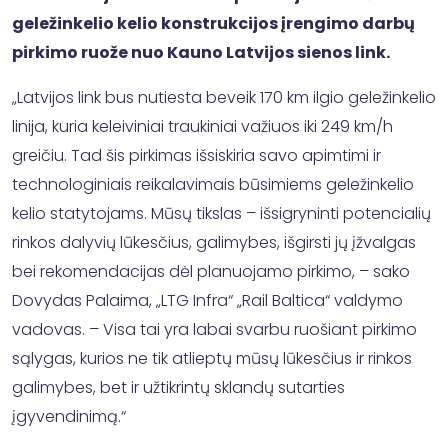
geležinkelio kelio konstrukcijos įrengimo darbų
pirkimo ruože nuo Kauno Latvijos sienos link.
„Latvijos link bus nutiesta beveik 170 km ilgio geležinkelio
linija, kuria keleiviniai traukiniai važiuos iki 249 km/h
greičiu. Tad šis pirkimas išsiskiria savo apimtimi ir
technologiniais reikalavimais būsimiems geležinkelio
kelio statytojams. Mūsų tikslas – išsigryninti potencialių
rinkos dalyvių lūkesčius, galimybes, išgirsti jų įžvalgas
bei rekomendacijas dėl planuojamo pirkimo, – sako
Dovydas Palaima, „LTG Infra“ „Rail Baltica“ valdymo
vadovas. – Visa tai yra labai svarbu ruošiant pirkimo
sąlygas, kurios ne tik atlieptų mūsų lūkesčius ir rinkos
galimybes, bet ir užtikrintų sklandų sutarties
įgyvendinimą.“