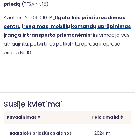
priedą
(PFSA Nr. 18).
Kvietimo Nr. 09-010-P „
Ilgalaikės priežiūros dienos
centrų įrengimas, mobilių komandų aprūpinimas
įranga ir transporto priemonėmis
“ informacija bus
atnaujinta, patvirtinus patikslintą aprašą ir aprašo
priedą Nr. 18.
Susiję kvietimai
Rikiuoti
Rikiu
Pavadinimas
Teikiama iki
Ilgalaikės priežiūros dienos
2024 m.