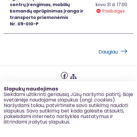
centrų įrengimas, mobilių
kovo 31 d. 17:00
komandų aprūpinimas įranga ir
Pasibaigęs
transporto priemonėmis
Nr. 09-010-P
Daugiau
Privatumo politika
Slapukų naudojimas
Slapukų naudojimas
Siekdami užtikrinti geriausią Jūsų naršymo patirtį, šioje
svetainėje naudojame slapukus (angl.
cookies
).
Korupcijos prevencija
Naršydami toliau, patvirtinsite savo sutikimą naudoti
slapukus. Savo sutikimą bet kada galėsite atšaukti,
Kontaktai
pakeisdami interneto naršyklės nustatymus ir
ištrindami įrašytus slapukus.
© 2026 esinvesticijos.lt