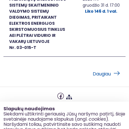
SISTEMŲ SKAITMENINIO
gruodžio 31 d. 17:00
VALDYMO SISTEMŲ
Liko 146 d. 1 val.
DIEGIMAS, PRITAIKANT
ELEKTROS ENERGIJOS
SKIRSTOMUOSIUS TINKLUS
AEI PLĖTRAI VIDURIO IR
VAKARŲ LIETUVOJE
Nr. 03-015-T
Daugiau
Privatumo politika
Slapukų naudojimas
Slapukų naudojimas
Siekdami užtikrinti geriausią Jūsų naršymo patirtį, šioje
svetainėje naudojame slapukus (angl.
cookies
).
Korupcijos prevencija
Naršydami toliau, patvirtinsite savo sutikimą naudoti