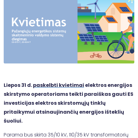
Liepos 31 d.
paskelbti kvietimai
elektros energijos
skirstymo operatoriams teikti paraiškas gauti ES
investicijas elektros skirstomųjų tinklų
pritaikymui atsinaujinančių energijos išteklių
šuoliui.
Parama bus skirta 35/10 kV, 110/35 kV transformatorių