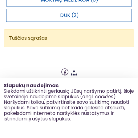
prisijungę
(RE)-23-
paslaugų prieinamumo didinimas
bent prie
(LT023-03-02-
Kretingos rajono savivaldybėje
DUK (2)
antrinių
06)-01-06
R.B.2.2042
asmenys
2562,00
viešojo
nuotekų
Tuščias sąrašas
valymo
įrenginių
Gyventojai,
prisijungę
prie
patobulintų
R.B.2.2041
asmenys
2260,00
Privatumo politika
viešojo
Slapukų naudojimas
vandens
Slapukų naudojimas
Siekdami užtikrinti geriausią Jūsų naršymo patirtį, šioje
tiekimo
svetainėje naudojame slapukus (angl.
cookies
).
Korupcijos prevencija
Naršydami toliau, patvirtinsite savo sutikimą naudoti
sistemų
slapukus. Savo sutikimą bet kada galėsite atšaukti,
Kontaktai
pakeisdami interneto naršyklės nustatymus ir
Nauji arba
ištrindami įrašytus slapukus.
atnaujinti
© 2026 esinvesticijos.lt
geriamojo
P.S.2.1013
kub. m/parą
438,00
vandens