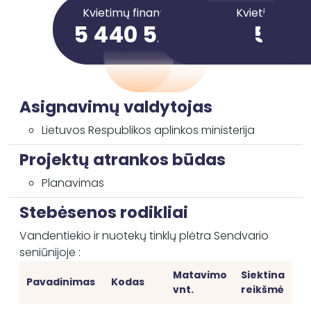
Kvietimų finansavimo suma
Kvietimai
5 440 524,93 €
5
Asignavimų valdytojas
Lietuvos Respublikos aplinkos ministerija
Projektų atrankos būdas
Planavimas
Stebėsenos rodikliai
Vandentiekio ir nuotekų tinklų plėtra Sendvario
seniūnijoje :
Matavimo
Siektina
Pavadinimas
Kodas
vnt.
reikšmė