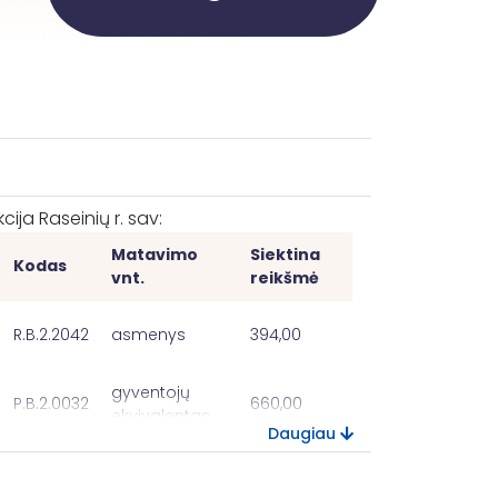
ija Raseinių r. sav:
Matavimo
Siektina
Kodas
vnt.
reikšmė
R.B.2.2042
asmenys
394,00
gyventojų
P.B.2.0032
660,00
ekvivalentas
Daugiau
P.B.2.0031
km
12,22