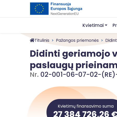
Kvietimai
P
Titulinis
Pažangos priemonės
Didint
Didinti geriamojo 
paslaugų priein
Nr.
02-001-06-07-02-(RE)
Kvietimų finansavimo suma
27 384 726,26 