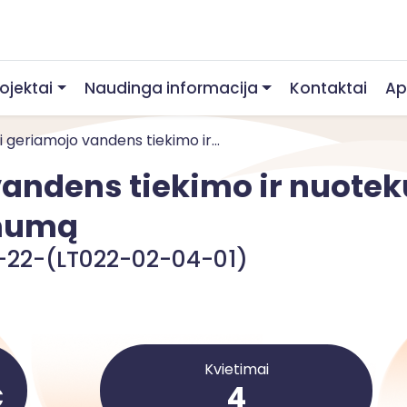
rojektai
Naudinga informacija
Kontaktai
Ap
i geriamojo vandens tiekimo ir...
vandens tiekimo ir nuote
amumą
-22-(LT022-02-04-01)
Kvietimai
€
4