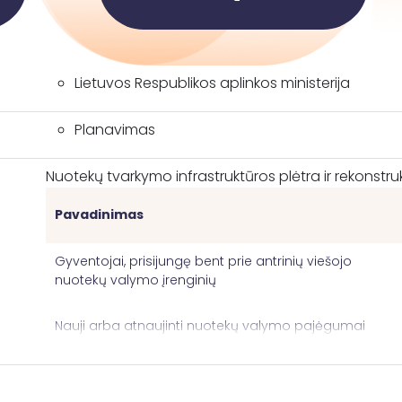
Lietuvos Respublikos aplinkos ministerija
Planavimas
Nuotekų tvarkymo infrastruktūros plėtra ir rekonstrukc
Pavadinimas
Gyventojai, prisijungę bent prie antrinių viešojo
nuotekų valymo įrenginių
Nauji arba atnaujinti nuotekų valymo pajėgumai
Viešojo nuotekų surinkimo tinklo naujų arba
atnaujintų vamzdynų ilgis