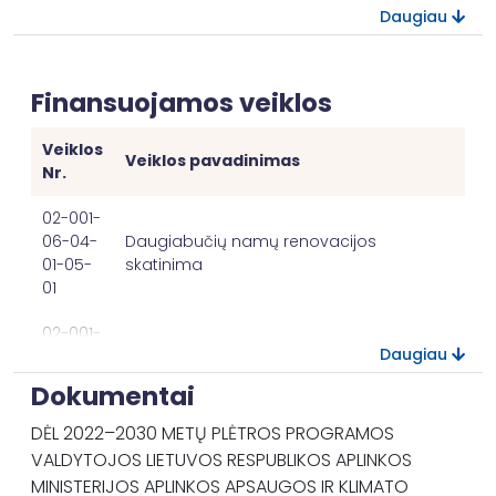
dalis
Daugiau
Renovuotinų
daugiabučių
namų
Finansuojamos veiklos
gyventojų dalis,
R.N.2.5003
proc.
55,00
kuri sutiktų
Veiklos
Veiklos pavadinimas
dalyvauti
Nr.
renovacijoje
02-001-
Įgyvendintos
06-04-
Daugiabučių namų renovacijos
daugiabučių
01-05-
skatinima
namų
01
P.N.2.4002
vnt.
5,00
modernizavimo
viešinimo
02-001-
Dotacijos daugiabučių namų
priemonės
Daugiau
06-04-
atnaujinimo (modernizavimo)
01-02-
Dokumentai
projektams įgyvendinti
Dotacijos daugiabučių namų atnaujinimo
03
(modernizavimo) projektams įgyvendinti :
DĖL 2022–2030 METŲ PLĖTROS PROGRAMOS
02-001-
VALDYTOJOS LIETUVOS RESPUBLIKOS APLINKOS
Matavimo
Siektina
06-04-
Organinių medžiagų gamybinių
Pavadinimas
Kodas
MINISTERIJOS APLINKOS APSAUGOS IR KLIMATO
vnt.
reikšmė
01-03-
pajėgumų sukūrimas