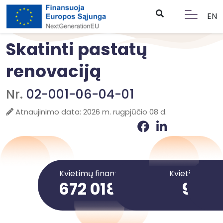
EN
Skatinti pastatų
renovaciją
Nr.
02-001-06-04-01
Atnaujinimo data: 2026 m. rugpjūčio 08 d.
Kvietimų finansavimo suma
Kvietimai
672 018 036 €
9