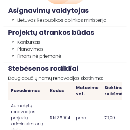
Asignavimų valdytojas
Lietuvos Respublikos aplinkos ministerija
Projektų atrankos būdas
Konkursas
Planavimas
Finansinė priemonė
Stebėsenos rodikliai
Daugiabučių namų renovacijos skatinima:
Matavimo
Siektina
Pavadinimas
Kodas
vnt.
reikšmė
Apmokytų
renovacijos
projektų
R.N.2.5004
proc.
70,00
administratorių