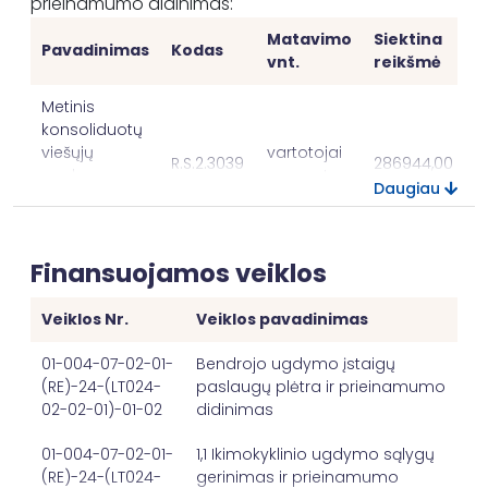
prieinamumo didinimas:
Matavimo
Siektina
Pavadinimas
Kodas
vnt.
reikšmė
Metinis
konsoliduotų
viešųjų
vartotojai
R.S.2.3039
286944,00
paslaugų
per metus
Daugiau
vartotojų
skaičius
Integruoti
Finansuojamos veiklos
teritorinio
P.B.2.0076
projektai
1,00
vystymo
Veiklos Nr.
Veiklos pavadinimas
projektai
01-004-07-02-01-
Bendrojo ugdymo įstaigų
(RE)-24-(LT024-
paslaugų plėtra ir prieinamumo
Bendrojo ugdymo įstaigų paslaugų plėtra ir
02-02-01)-01-02
didinimas
prieinamumo didinimas:
Matavimo
Siektina
01-004-07-02-01-
1,1 Ikimokyklinio ugdymo sąlygų
Pavadinimas
Kodas
vnt.
reikšmė
(RE)-24-(LT024-
gerinimas ir prieinamumo