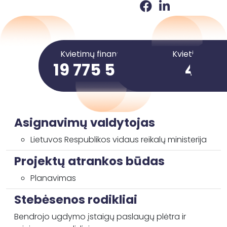
Kvietimų finansavimo suma
Kvietimai
19 775 533,98 €
4
Asignavimų valdytojas
Lietuvos Respublikos vidaus reikalų ministerija
Projektų atrankos būdas
Planavimas
Stebėsenos rodikliai
Bendrojo ugdymo įstaigų paslaugų plėtra ir