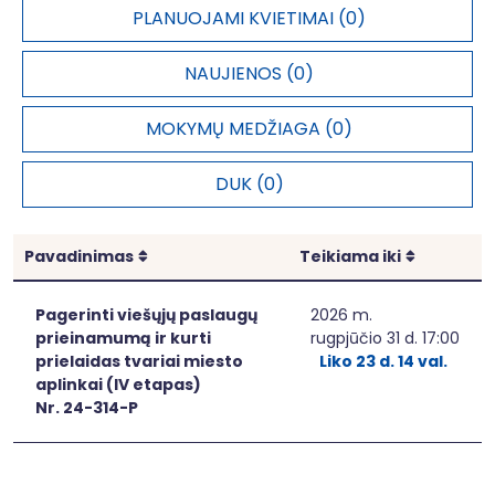
viešųjų
vartotojai
R.S.2.3039
37632,00
PLANUOJAMI KVIETIMAI (0)
paslaugų
per metus
vartotojų
NAUJIENOS (0)
skaičius
Integruoti
MOKYMŲ MEDŽIAGA (0)
teritorinio
P.B.2.0076
projektai
1,00
vystymo
DUK (0)
projektai
Bendrojo ugdymo įstaigų paslaugų plėtra ir
Rikiuoti
Rikiuoti
Pavadinimas
Teikiama iki
prieinamumo didinimas:
Matavimo
Siektina
Pagerinti viešųjų paslaugų
2026 m.
Pavadinimas
Kodas
vnt.
reikšmė
prieinamumą ir kurti
rugpjūčio 31 d. 17:00
prielaidas tvariai miesto
Liko 23 d. 14 val.
Metinis
aplinkai (IV etapas)
konsoliduotų
Nr. 24-314-P
viešųjų
vartotojai
R.S.2.3039
12000,00
paslaugų
per metus
vartotojų
skaičius