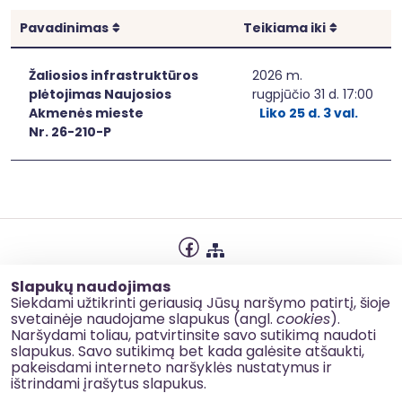
Rikiuoti
Rikiuoti
Pavadinimas
Teikiama iki
Žaliosios infrastruktūros
2026 m.
plėtojimas Naujosios
rugpjūčio 31 d. 17:00
Akmenės mieste
Liko 25 d. 3 val.
Nr. 26-210-P
Privatumo politika
Slapukų naudojimas
Slapukų naudojimas
Siekdami užtikrinti geriausią Jūsų naršymo patirtį, šioje
svetainėje naudojame slapukus (angl.
cookies
).
Korupcijos prevencija
Naršydami toliau, patvirtinsite savo sutikimą naudoti
slapukus. Savo sutikimą bet kada galėsite atšaukti,
Kontaktai
pakeisdami interneto naršyklės nustatymus ir
ištrindami įrašytus slapukus.