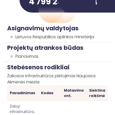
4 799 286,15 €
1
Asignavimų valdytojas
Lietuvos Respublikos aplinkos ministerija
Projektų atrankos būdas
Planavimas
Stebėsenos rodikliai
Žaliosios infrastruktūros plėtojimas Naujosios
Akmenės mieste:
Matavimo
Siektina
Pavadinimas
Kodas
vnt.
reikšmė
Žalioji
infrastruktūra,