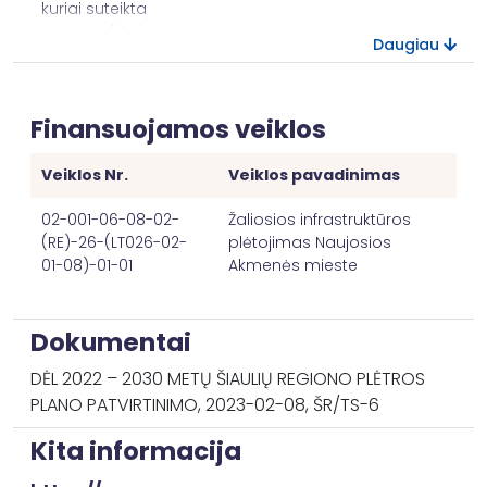
kuriai suteikta
parama kitais
P.B.2.0036
ha
5,84
Daugiau
nei
prisitaikymo
prie klimato
Finansuojamos veiklos
kaitos tikslais
Gyventojai,
Veiklos Nr.
Veiklos pavadinimas
galintys
naudotis
02-001-06-08-02-
Žaliosios infrastruktūros
nauja ar
R.B.2.2095
asmenys
5500,00
(RE)-26-(LT026-02-
plėtojimas Naujosios
patobulinta
01-08)-01-01
Akmenės mieste
žaliąja
infrastruktūra
Dokumentai
DĖL 2022 – 2030 METŲ ŠIAULIŲ REGIONO PLĖTROS
PLANO PATVIRTINIMO, 2023-02-08, ŠR/TS-6
Kita informacija