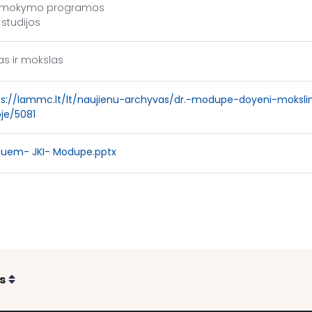
ų, mokymo programos
 studijos
as ir mokslas
s://lammc.lt/lt/naujienu-archyvas/dr.-modupe-doyeni-moksline
oje/5081
quem- JKI- Modupe.pptx
Rikiuoti
s