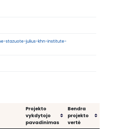
-stazuote-julius-khn-institute-
Projekto
Bendra
Rikiuoti
Rikiuoti
vykdytojo
projekto
pavadinimas
vertė