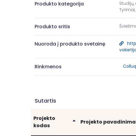
Produkto kategorija
Studij
Tyrimai,
Produkto sritis
Švietim
Nuoroda į produkto svetainę
http
vokietij
Rinkmenos
Collu
Sutartis
Projekto
Rikiuoti
Projekto pavadinima
kodas