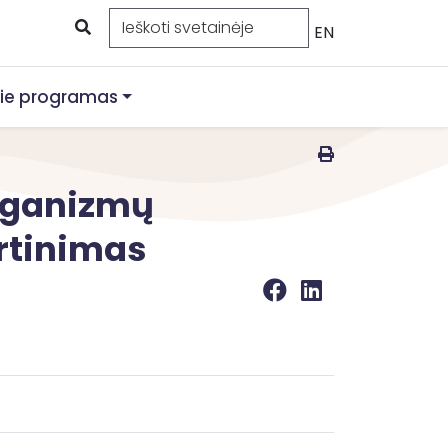
EN
ie programas
organizmų
ertinimas