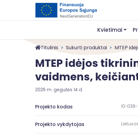
Kvietimai
P
Titulinis
Sukurti produktai
MTEP idėjo
MTEP idėjos tikri
vaidmens, keičiant
2026 m. gegužės 14 d.
Projekto kodas
10-038-
Projekto vykdytojas
Lietuvo