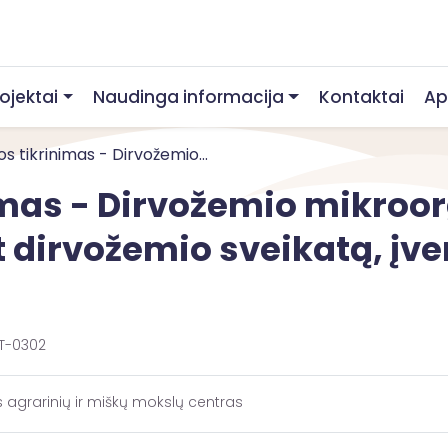
rojektai
Naudinga informacija
Kontaktai
Ap
s tikrinimas - Dirvožemio...
nimas - Dirvožemio mikro
 dirvožemio sveikatą, įv
T-0302
s agrarinių ir miškų mokslų centras