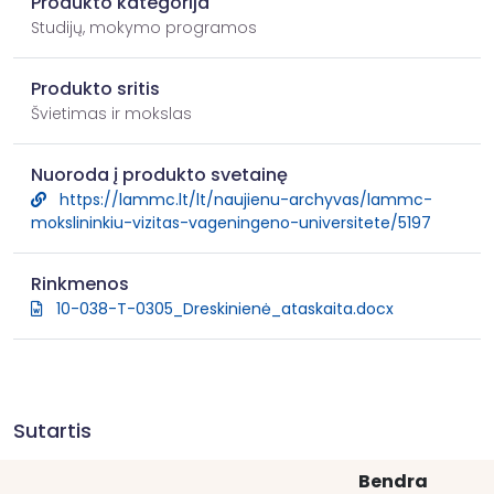
Produkto kategorija
Studijų, mokymo programos
Produkto sritis
Švietimas ir mokslas
Nuoroda į produkto svetainę
https://lammc.lt/lt/naujienu-archyvas/lammc-
mokslininkiu-vizitas-vageningeno-universitete/5197
Rinkmenos
10-038-T-0305_Dreskinienė_ataskaita.docx
Sutartis
Bendra