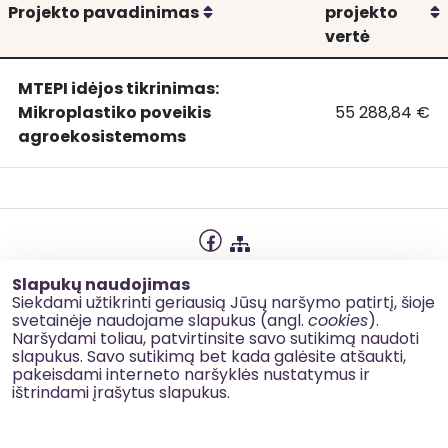
Rikiuoti
R
Projekto pavadinimas
projekto
vertė
MTEPI idėjos tikrinimas:
Mikroplastiko poveikis
55 288,84 €
MTEPI
MTEPI idėjos t
agroekosistemoms
idėjos
tikrinimas:
Mikroplastiko
poveikis
agroekosistemoms
Privatumo politika
Slapukų naudojimas
Slapukų naudojimas
Siekdami užtikrinti geriausią Jūsų naršymo patirtį, šioje
svetainėje naudojame slapukus (angl.
cookies
).
Korupcijos prevencija
Naršydami toliau, patvirtinsite savo sutikimą naudoti
slapukus. Savo sutikimą bet kada galėsite atšaukti,
Kontaktai
pakeisdami interneto naršyklės nustatymus ir
ištrindami įrašytus slapukus.
© 2026 esinvesticijos.lt