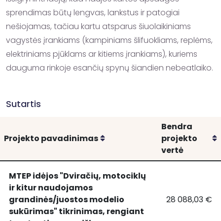
sprendimas būtų lengvas, lankstus ir patogiai 
nešiojamas, tačiau kartu atsparus šiuolaikiniams 
vagystės įrankiams (kampiniams šlifuokliams, replėms, 
elektriniams pjūklams ar kitiems įrankiams), kuriems 
dauguma rinkoje esančių spynų šiandien nebeatlaiko.
Sutartis
Bendra
Rikiuoti
R
Projekto pavadinimas
projekto
vertė
MTEP idėjos "Dviračių, motociklų
ir kitur naudojamos
grandinės/juostos modelio
28 088,03 €
MTEP
MTEP idėjos "D
sukūrimas" tikrinimas, rengiant
idėjos