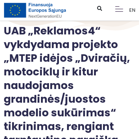
EN
UAB „Reklamos4“
vykdydama projekto
„MTEP idėjos „Dviračių,
motociklų ir kitur
naudojamos
grandinės/juostos
modelio sukūrimas“
tikrinimas, rengiant