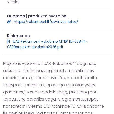
Verslas
Nuoroda į produkto svetainę
https://reklamos4.lt/es-investicijos/
Rinkmenos
UAB Reklamos4 vykdomo MTEP 10-038-T-
0320projekto ataskaita2026.pdf
Projektas vykdomas UAB „Reklamos4“ pagrindu, 
siekiant patikrinti pažangiomis kompozitinėmis 
medžiagomis paremto dviračių, motociklų ir kitų 
transporto priemonių apsaugos nuo vagystės 
grandinės/juostos modelio idėją, prieš rengiant 
tarptautinę paraišką pagal programos „Europos 
horizontas“ kvietimą EIC Pathfinder OPEN. Bandome 
išsigryninti idėją, kad naujos kartos apsaugos 