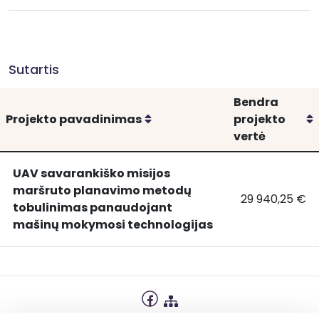
Sutartis
Bendra
Rikiuoti
R
Projekto pavadinimas
projekto
vertė
UAV savarankiško misijos
maršruto planavimo metodų
29 940,25 €
UAV
UAV savaranki
tobulinimas panaudojant
savarankiško
mašinų mokymosi technologijas
misijos
maršruto
planavimo
metodų
tobulinimas