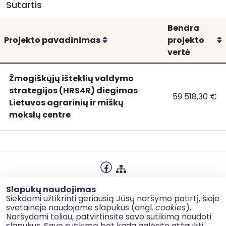
Sutartis
Bendra
Rikiuoti
R
Projekto pavadinimas
projekto
vertė
Žmogiškųjų išteklių valdymo
strategijos (HRS4R) diegimas
59 518,30 €
Žmogiškųjų
Žmogiškųjų iš
Lietuvos agrarinių ir miškų
išteklių
mokslų centre
valdymo
strategijos
(HRS4R)
diegimas
Lietuvos
Privatumo politika
agrarinių
Slapukų naudojimas
Slapukų naudojimas
Siekdami užtikrinti geriausią Jūsų naršymo patirtį, šioje
ir
svetainėje naudojame slapukus (angl.
cookies
).
miškų
Korupcijos prevencija
Naršydami toliau, patvirtinsite savo sutikimą naudoti
mokslų
slapukus. Savo sutikimą bet kada galėsite atšaukti,