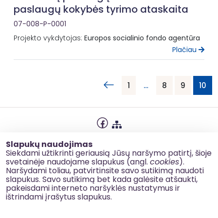
paslaugų kokybės tyrimo ataskaita
07-008-P-0001
Projekto vykdytojas:
Europos socialinio fondo agentūra
Plačiau
1
…
8
9
10
Privatumo politika
Slapukų naudojimas
Slapukų naudojimas
Siekdami užtikrinti geriausią Jūsų naršymo patirtį, šioje
svetainėje naudojame slapukus (angl.
cookies
).
Korupcijos prevencija
Naršydami toliau, patvirtinsite savo sutikimą naudoti
slapukus. Savo sutikimą bet kada galėsite atšaukti,
Kontaktai
pakeisdami interneto naršyklės nustatymus ir
ištrindami įrašytus slapukus.
© 2026 esinvesticijos.lt