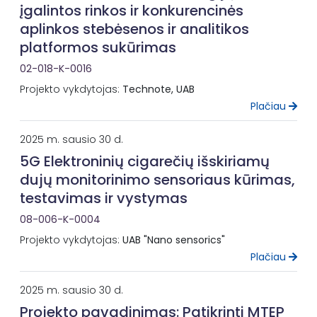
įgalintos rinkos ir konkurencinės
aplinkos stebėsenos ir analitikos
platformos sukūrimas
02-018-K-0016
Projekto vykdytojas:
Technote, UAB
Plačiau
2025 m. sausio 30 d.
5G Elektroninių cigarečių išskiriamų
dujų monitorinimo sensoriaus kūrimas,
testavimas ir vystymas
08-006-K-0004
Projekto vykdytojas:
UAB "Nano sensorics"
Plačiau
2025 m. sausio 30 d.
Projekto pavadinimas: Patikrinti MTEP