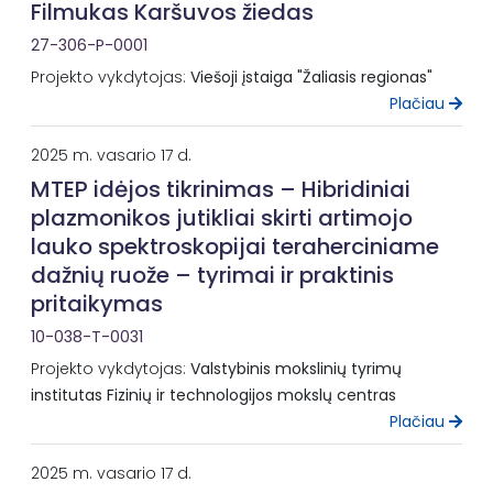
Filmukas Karšuvos žiedas
27-306-P-0001
Projekto vykdytojas:
Viešoji įstaiga "Žaliasis regionas"
Plačiau
2025 m. vasario 17 d.
MTEP idėjos tikrinimas – Hibridiniai
plazmonikos jutikliai skirti artimojo
lauko spektroskopijai teraherciniame
dažnių ruože – tyrimai ir praktinis
pritaikymas
10-038-T-0031
Projekto vykdytojas:
Valstybinis mokslinių tyrimų
institutas Fizinių ir technologijos mokslų centras
Plačiau
2025 m. vasario 17 d.