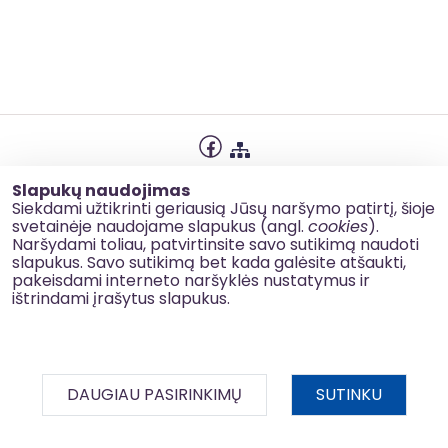
Privatumo politika
Slapukų naudojimas
Slapukų naudojimas
Siekdami užtikrinti geriausią Jūsų naršymo patirtį, šioje
svetainėje naudojame slapukus (angl.
cookies
).
Korupcijos prevencija
Naršydami toliau, patvirtinsite savo sutikimą naudoti
slapukus. Savo sutikimą bet kada galėsite atšaukti,
Kontaktai
pakeisdami interneto naršyklės nustatymus ir
ištrindami įrašytus slapukus.
© 2026 esinvesticijos.lt
DAUGIAU PASIRINKIMŲ
SUTINKU
BDAR