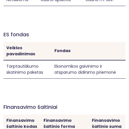
ES fondas
Veiklos
Fondas
pavadinimas
Tarptautiškumo
Ekonomikos gaivinimo ir
skatinimo paketas
atsparumo didinimo priemonė
Finansavimo šaltiniai
Finansavimo
Finansavimo
Finansavimo
šaltinio kodas
šaltinio forma
šaltinio suma