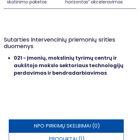
skatinimo paketas
horizontas“ akceleravimas
Sutarties intervencinių priemonių srities
duomenys
021 - Įmonių, mokslinių tyrimų centrų ir
aukštojo mokslo sektoriaus technologijų
perdavimas ir bendradarbiavimas
NPO PIRKIMŲ SKELBIMAI (0)
PRODUKTAI (1)