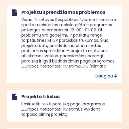
Projektu sprendžiamos problemos
Viena iš Lietuvos Respublikos švietimo, mokslo ir 
sporto ministerijos mokslo plėtros programos 
pažangos priemonės Nr. 12-001-01-02-01 
problemų yra gebėjimų ir paskatų rengti 
tarptautines MTEP paraiškas trūkumas. Šiuo 
projektu būtų prisidedama prie minėtos 
problemos sprendimo – projekto metu bus 
atliekamos veiklos, padėsiančios parengti 
paraišką ir įgyti būtinas žinias pagal programos 
„Europos horizontas“ kvietimą LIFE "Klimato 
kaitos švelninimo ir prisitaikymas prie klimato 
Daugiau
kaitos" vykdant tarpdisciplininį projektą. 

Projekto įgyvendinimo metu nenumatoma 
jokių apribojimų, kurie turėtų neigiamą poveikį 
horizontaliesiems principams: darnaus 
Projekto tikslas
vystymosi, įskaitant reikšmingos žalos 
nedarymo principą; lygių galimybių, 
Pasiruošti teikti paraišką pagal programos
nediskriminavimo, įskaitant prieinamumo 
„Europos horizontas“ kvietimus vykdant
visiems  užtikrinimą; inovatyvumo 
tarpdisciplininį projektą.
(kūrybingumo) (toliau – HP). Projekte 
atsižvelgiama į Jungtinių Tautų neįgaliųjų teisių 
konvencijos nuostatas. Projektas atitinka PFSA 