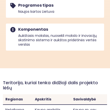
nustatytus reikalavimus dėl HP ir atitinkamų 
Programos tipas
Europos Sąjungos pagrindinių teisių chartijos 
Naujos kartos Lietuva
nuostatų laikymosi.
Komponentas
Aukštasis mokslas, nuosekli mokslo ir inovacijų
skatinimo sistema ir aukštos pridėtinės vertės
verslas
Teritorija, kuriai tenka didžioji dalis projekto
lėšų
Regionas
Apskritis
Savivaldybė
Netaikoma
Kauno apskritis
Kauno m. sav.