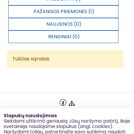
PAŽANGOS PRIEMONĖS (1)
NAUJIENOS (0)
RENGINIAI (0)
Tuščias sąrašas
Privatumo politika
Slapukų naudojimas
Slapukų naudojimas
Siekdami užtikrinti geriausią Jūsų naršymo patirtį, šioje
svetainėje naudojame slapukus (angl.
cookies
).
Korupcijos prevencija
Naršydami toliau, patvirtinsite savo sutikimą naudoti