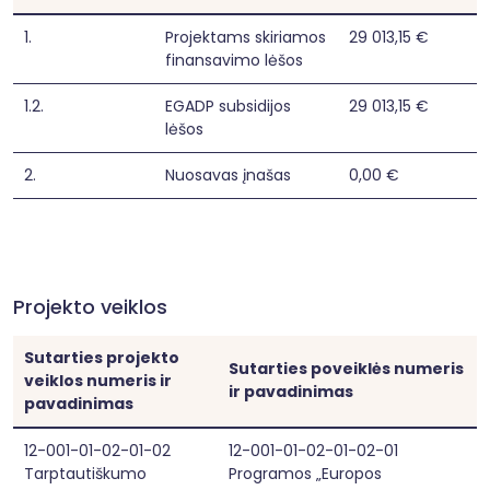
1.
Projektams skiriamos
29 013,15 €
finansavimo lėšos
1.2.
EGADP subsidijos
29 013,15 €
lėšos
2.
Nuosavas įnašas
0,00 €
Projekto veiklos
Sutarties projekto
Sutarties poveiklės numeris
veiklos numeris ir
ir pavadinimas
pavadinimas
12-001-01-02-01-02
12-001-01-02-01-02-01
Tarptautiškumo
Programos „Europos