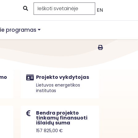
EN
ie programas
imo
Projekto vykdytojas
Lietuvos energetikos
institutas
Bendra projekto
tinkamų finansuoti
išlaidų suma
157 825,00 €