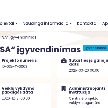
rojektai
Naudinga informacija
Kontaktai
Ap
-SA“ įgyvendinimas
-SA“ įgyvendinimas
Įgyvendinama
Projekto numeris
Sutarties įsigalioj
data
10-035-T-0003
2025-03-20 00:00
Veiklų vykdymo
Administruojanti
pabaigos data
institucija
2026-12-31 00:00
Centrinė projektų
valdymo agentūra