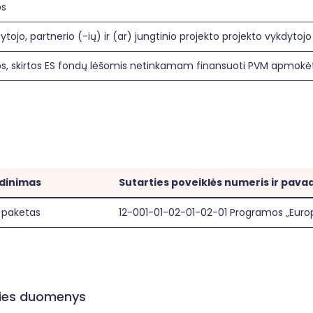
os
ytojo, partnerio (-ių) ir (ar) jungtinio projekto projekto vykdytojo
šos, skirtos ES fondų lėšomis netinkamam finansuoti PVM apmokėt
adinimas
Sutarties poveiklės numeris ir pava
 paketas
12-001-01-02-01-02-01 Programos „Euro
ities duomenys