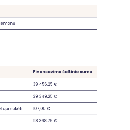
priemonė
Finansavimo šaltinio suma
39 456,25 €
39 349,25 €
VM apmokėti
107,00 €
118 368,75 €