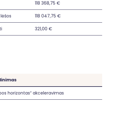
118 368,75 €
 lėšos
118 047,75 €
i
321,00 €
dinimas
pos horizontas“ akceleravimas