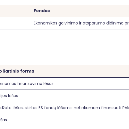
Fondas
Ekonomikos gaivinimo ir atsparumo didinimo 
 šaltinio forma
kiriamos finansavimo lėšos
jos lėšos
udžeto lėšos, skirtos ES fondų lėšomis netinkamam finansuoti P
ašas