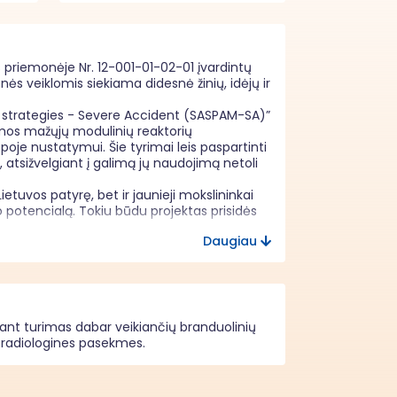
 priemonėje Nr. 12-001-01-02-01 įvardintų 
veiklomis siekiama didesnė žinių, idėjų ir 
 strategies - Severe Accident (SASPAM-SA)” 
omos mažųjų modulinių reaktorių 
oje nustatymui. Šie tyrimai leis paspartinti 
atsižvelgiant į galimą jų naudojimą netoli 
etuvos patyrę, bet ir jaunieji mokslininkai 
o potencialą. Tokiu būdu projektas prisidės 
Daugiau
autų neįgaliųjų teisių konvencijos 
gių galimybių ir nediskriminavimo dėl 
s, lytinės orientacijos, etninės 
ėtų neigiamą poveikį darnaus vystymosi 
vendinti (finansuojama veikla netiesiogiai 
ikant turimas dabar veikiančių branduolinių
 vystymą). 

ų radiologines pasekmes.
encijos nuostatas.