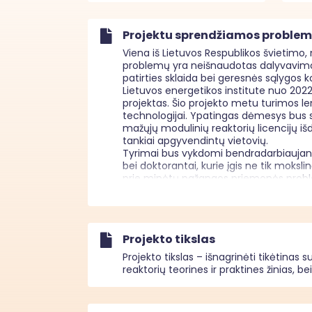
Projektu sprendžiamos proble
Viena iš Lietuvos Respublikos švietimo,
problemų yra neišnaudotas dalyvavimo 
patirties sklaida bei geresnės sąlygos k
Lietuvos energetikos institute nuo 202
projektas. Šio projekto metu turimos le
technologijai. Ypatingas dėmesys bus ski
mažųjų modulinių reaktorių licencijų išd
tankiai apgyvendintų vietovių. 

Tyrimai bus vykdomi bendradarbiaujant ski
bei doktorantai, kurie įgis ne tik moksli
prie minėtų pažangos priemonės probl
“SASPAM-SA” projektas pagal savo pobūdį
nuostatoms. 

“SASPAM-SA” projekto įgyvendinimo met
lyties, rasės, tautybės, kalbos, kilmės, s
Projekto tikslas
priklausomybės, religijos ar kitų bruo
principui įgyvendinti ar veiksmų, kurie
Projekto tikslas – išnagrinėti tikėtina
prisideda prie šio principo įgyvendinimo
reaktorių teorines ir praktines žinias,
Projekto įgyvendinimo metu nenumatyta 