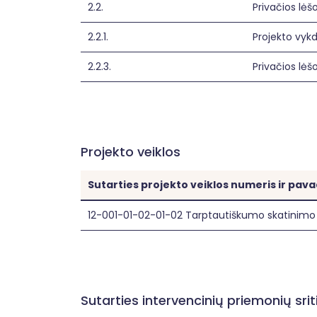
2.2.
Privačios lėš
2.2.1.
Projekto vykd
2.2.3.
Privačios lė
Projekto veiklos
Sutarties projekto veiklos numeris ir pav
12-001-01-02-01-02 Tarptautiškumo skatinimo
Sutarties intervencinių priemonių sr