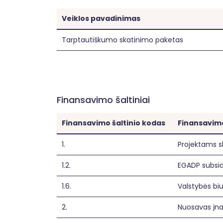
Veiklos pavadinimas
Tarptautiškumo skatinimo paketas
Finansavimo šaltiniai
Finansavimo šaltinio kodas
Finansavimo
1.
Projektams s
1.2.
EGADP subsidi
1.6.
Valstybės bi
2.
Nuosavas įn