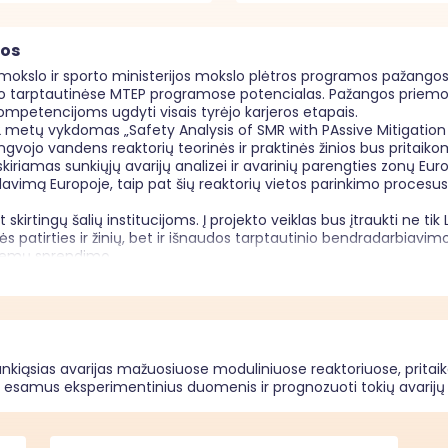
mos
 mokslo ir sporto ministerijos mokslo plėtros programos pažangos
tarptautinėse MTEP programose potencialas. Pažangos priemonės 
ompetencijoms ugdyti visais tyrėjo karjeros etapais. 

2 metų vykdomas „Safety Analysis of SMR with PAssive Mitigation
ngvojo vandens reaktorių teorinės ir praktinės žinios bus pritaik
riamas sunkiųjų avarijų analizei ir avarinių parengties zonų Europ
avimą Europoje, taip pat šių reaktorių vietos parinkimo procesus, 
rtingų šalių institucijoms. Į projekto veiklas bus įtraukti ne tik Li
nės patirties ir žinių, bet ir išnaudos tarptautinio bendradarbiavim
emų sprendimo.

 nepažeidžia horizontaliųjų principų ir neprieštarauja Jungtinių T
u nenumatoma jokių apribojimų, kurie turėtų neigiamą poveikį ly
ocialinės padėties, tikėjimo, įsitikinimų ar pažiūrų, amžiaus, negalio
žų principams įgyvendinti. Projekte nenumatyta veiksmų, kurie tur
 turėtų neigiamą poveikį inovatyvumo (kūrybingumo) principui įgy
s sunkiąsias avarijas mažuosiuose moduliniuose reaktoriuose, prita
, nes yra orientuota į mokslinių tyrimų ir eksperimentinės plėtros
 bei esamus eksperimentinius duomenis ir prognozuoti tokių avarij
veiksmų, kurie pažeistų Jungtinių Tautų neįgaliųjų teisių konv