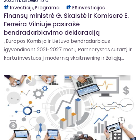
2022 m. birželio 15 d.
InvesticijųPrograma
ESinvesticijos
Finansų ministrė G. Skaistė ir Komisarė E.
Ferreira Vilniuje pasirašė
bendradarbiavimo deklaraciją
„Europos Komisija ir Lietuva bendradarbiaus
įgyvendinant 2021-2027 metų Partnerystės sutartį ir
kartu investuos į modernią skaitmeninę ir žaliąją...