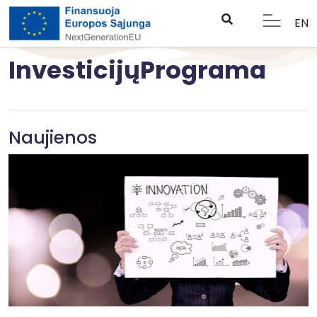
EN
InvesticijųPrograma
Naujienos