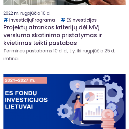
2022 m. rugpjūčio 10 d.
InvesticijųPrograma
ESinvesticijos
Projektų atrankos kriterijų dėl MVĮ
verslumo skatinimo pristatymas ir
kvietimas teikti pastabas
Terminas pastaboms 10 d. d., t.y. iki rugpjūčio 25 d.
imtinai.