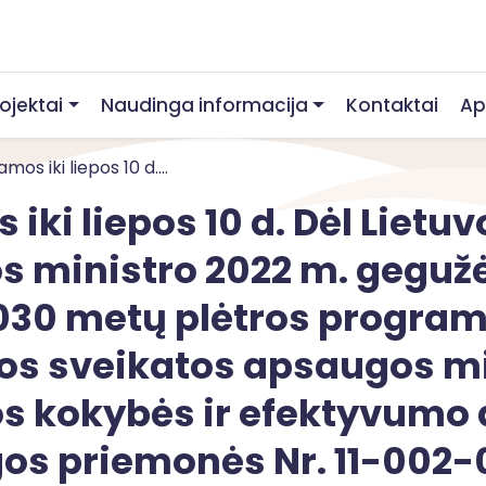
rojektai
Naudinga informacija
Kontaktai
Ap
os iki liepos 10 d....
iki liepos 10 d. Dėl Lietu
 ministro 2022 m. gegužė
030 metų plėtros program
os sveikatos apsaugos mi
os kokybės ir efektyvumo 
s priemonės Nr. 11-002-02