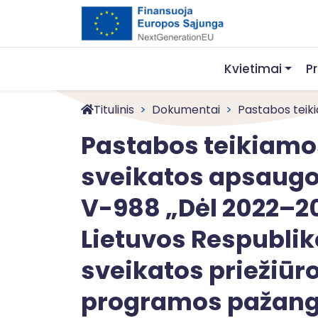
Kvietimai
P
Titulinis
Dokumentai
Pastabos teikiam
Pastabos teikiamos 
sveikatos apsaugos
V-988 „Dėl 2022–2
Lietuvos Respublik
sveikatos priežiūr
programos pažango