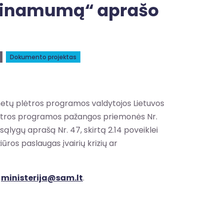
rieinamumą“ aprašo
Dokumento projektas
metų plėtros programos valdytojos Lietuvos
plėtros programos pažangos priemonės Nr.
ąlygų aprašą Nr. 47, skirtą 2.14 poveiklei
ūros paslaugas įvairių krizių ar
r
ministerija@sam.lt
.