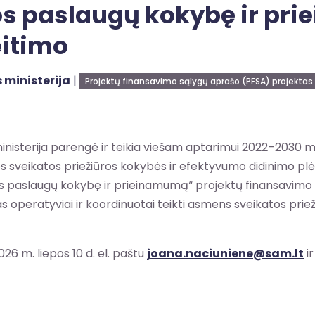
ros paslaugų kokybę ir p
eitimo
 ministerija
|
Projektų finansavimo sąlygų aprašo (PFSA) projektas
inisterija parengė ir teikia viešam aptarimui 2022–2030 
os sveikatos priežiūros kokybės ir efektyvumo didinimo 
os paslaugų kokybę ir prieinamumą“ projektų finansavimo s
s operatyviai ir koordinuotai teikti asmens sveikatos prieži
26 m. liepos 10 d. el. paštu
joana.naciuniene@sam.lt
i