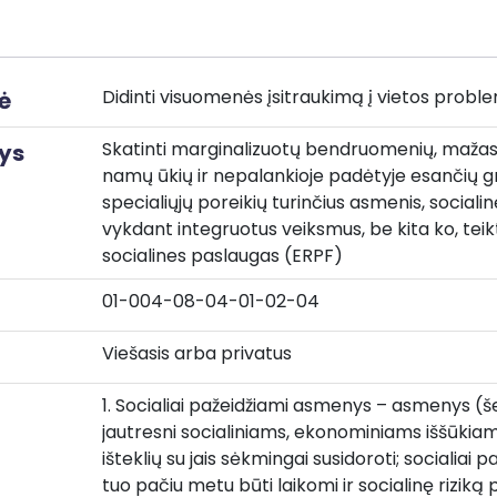
Didinti visuomenės įsitraukimą į vietos prob
ė
Skatinti marginalizuotų bendruomenių, maža
ys
namų ūkių ir nepalankioje padėtyje esančių gru
specialiųjų poreikių turinčius asmenis, socialin
vykdant integruotus veiksmus, be kita ko, teik
socialines paslaugas (ERPF)
01-004-08-04-01-02-04
Viešasis arba privatus
1. Socialiai pažeidžiami asmenys – asmenys (še
jautresni socialiniams, ekonominiams iššūkiams,
išteklių su jais sėkmingai susidoroti; socialiai 
tuo pačiu metu būti laikomi ir socialinę riziką pa