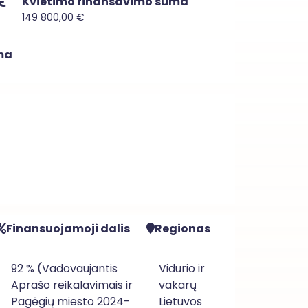
Kvietimo finansavimo suma
149 800,00 €
ma
Finansuojamoji dalis
Regionas
92 % (Vadovaujantis
Vidurio ir
Aprašo reikalavimais ir
vakarų
Pagėgių miesto 2024-
Lietuvos