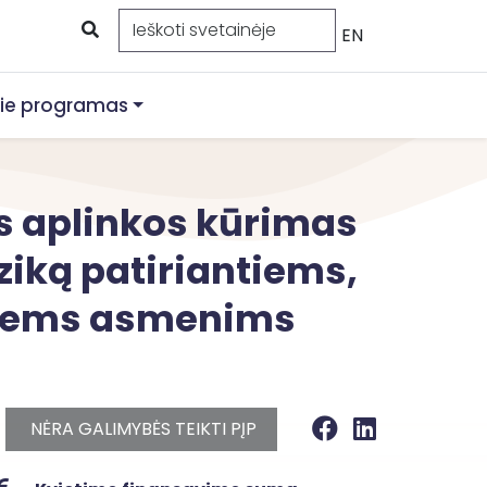
EN
ie programas
s aplinkos kūrimas
iziką patiriantiems,
rtiems asmenims
NĖRA GALIMYBĖS TEIKTI PĮP