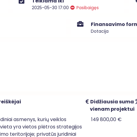
Teikiama iki
2025-05-30 17:00
Pasibaigęs
Finansavimo for
Dotacija
eiškėjai
Didžiausia suma
vienam projektui
uridiniai asmenys, kurių veiklos
149 800,00 €
ieta yra vietos plėtros strategijos
mo teritorijoje; privatūs juridiniai