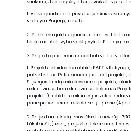
sunkumų, turi negalią ir (ar) sveikatos probl
1. Viešieji juridiniai ar privatūs juridiniai asmen
vieta yra Pagėgių mieste;
2. Partneriu gali būti juridinio asmens filialas a
filialas ar atstovybė veiklą vykdo Pagėgių mie
3. Projekto partneriu negali būti vietos veiklo
1. Projektų išlaidos turi atitikti PAFT VII skyriuj
o
patvirtintose Rekomendacijose dėl projektų išl
Sąjungos fondų reikalavimams projektų išlaid
reikalavimus bei reikalavimus, keliamus Projekt
projektą) atitikties reikšmingos žalos nedary
principui vertinimo reikalavimų apraše (Apraš
2. Projektams, kurių visos išlaidos neviršija 200
tūkstančių) eurų, projekto tinkamumo finansu
nustatomi supaprastintai apmokamų išlaidų d