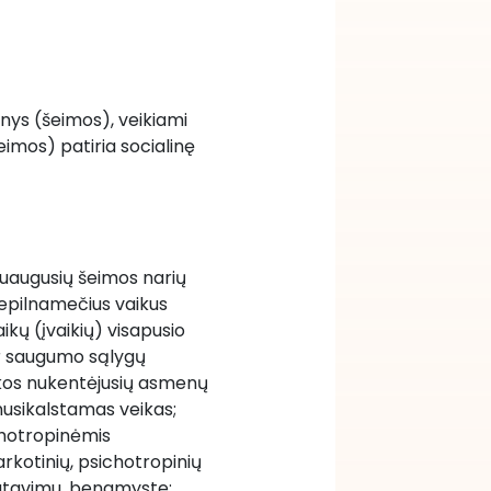
nys (šeimos), veikiami 
eimos) patiria socialinę 
suaugusių šeimos narių 
 nepilnamečius vaikus 
kų (įvaikių) visapusio 
 ir saugumo sąlygų 
ikos nukentėjusių asmenų 
 nusikalstamas veikas; 
chotropinėmis 
kotinių, psichotropinių 
atavimu, benamyste;  