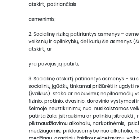
atskirtį patiriančiais 
asmenimis;
2. Socialinę riziką patiriantys asmenys – asme
veiksnių ir aplinkybių, dėl kurių šie asmenys (š
atskirtį ar 
yra pavojus ją patirti;
3. Socialinę atskirtį patiriantys asmenys – su 
socialinių įgūdžių tinkamai prižiūrėti ir ugdyti
(įvaikius)  stoka ar nebuvimu; nepilnamečių vai
fizinio, protinio, dvasinio, dorovinio vystymosi
šeimoje neužtikrinimu; nuo  nusikalstamos ve
patirta žala; įsitraukimu ar polinkiu įsitraukti į
piktnaudžiavimu alkoholiu, narkotinėmis,  psi
medžiagomis; priklausomybe nuo alkoholio, nar
medžiagų, azartinių žaidimų; elgetavimu, valk