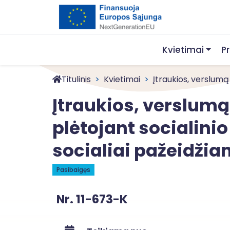
Kvietimai
P
Titulinis
Kvietimai
Įtraukios, verslumą 
Įtraukios, verslum
plėtojant socialinio
socialiai pažeidži
Pasibaigęs
Nr. 11-673-K