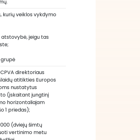
emų.
ys, kurių veiklos vykdymo 
r atstovybė, jeigu tas 
ste; 
s grupė
e, CPVA direktoriaus 
aidų atitikties Europos 
oms nustatytus 
o (įskaitant jungtinį 
mo horizontaliajam 
o 1 priedas);
 000 (dviejų šimtų 
oti vertinimo metu 
ydžiai.