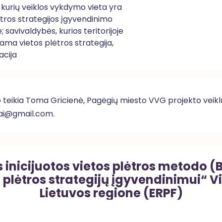
kurių veiklos vykdymo vieta yra
ėtros strategijos įgyvendinimo
je; savivaldybės, kurios teritorijoje
ama vietos plėtros strategija,
acija
mo teikia Toma Gricienė, Pagėgių miesto VVG projekto veik
ai@gmail.com
.
nicijuotos vietos plėtros metodo (
plėtros strategijų įgyvendinimui“ Vi
Lietuvos regione (ERPF)