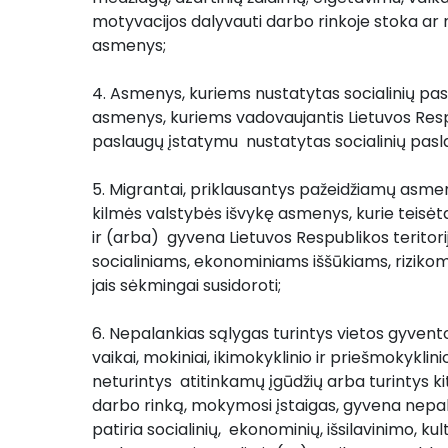
motyvacijos dalyvauti darbo rinkoje stoka ar 
asmenys;
4. Asmenys, kuriems nustatytas socialinių pasl
asmenys, kuriems vadovaujantis Lietuvos Respu
paslaugų įstatymu  nustatytas socialinių pasl
5. Migrantai, priklausantys pažeidžiamų asme
kilmės valstybės išvykę asmenys, kurie teisėta
ir (arba)  gyvena Lietuvos Respublikos teritorijo
socialiniams, ekonominiams iššūkiams, rizikoms,
jais sėkmingai susidoroti;
6. Nepalankias sąlygas turintys vietos gyventoj
vaikai, mokiniai, ikimokyklinio ir priešmokyklini
neturintys  atitinkamų įgūdžių arba turintys ki
darbo rinką, mokymosi įstaigas, gyvena nepal
patiria socialinių,  ekonominių, išsilavinimo, kul