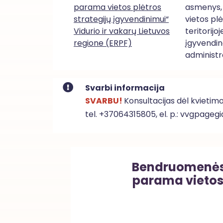
parama vietos plėtros
asmenys, 
strategijų įgyvendinimui“
vietos pl
Vidurio ir vakarų Lietuvos
teritorijo
regione (ERPF)
įgyvendin
administr
Svarbi informacija
SVARBU!
Konsultacijas dėl kvieti
tel. +37064315805, el. p.:
vvgpagegi
Bendruomenės i
parama vietos 