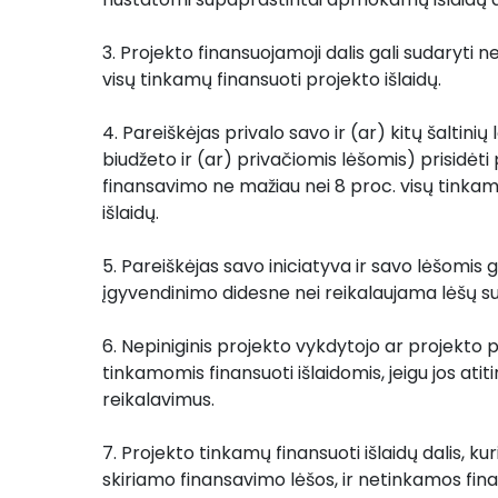
3. Projekto finansuojamoji dalis gali sudaryti n
visų tinkamų finansuoti projekto išlaidų.
4. Pareiškėjas privalo savo ir (ar) kitų šaltinių
biudžeto ir (ar) privačiomis lėšomis) prisidėti 
finansavimo ne mažiau nei 8 proc. visų tinkamų
išlaidų. 
5. Pareiškėjas savo iniciatyva ir savo lėšomis ga
įgyvendinimo didesne nei reikalaujama lėšų s
6. Nepiniginis projekto vykdytojo ar projekto 
tinkamomis finansuoti išlaidomis, jeigu jos ati
reikalavimus.
7. Projekto tinkamų finansuoti išlaidų dalis, ku
skiriamo finansavimo lėšos, ir netinkamos finans