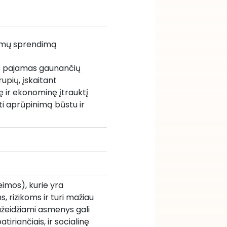
lemų sprendimą
s pajamas gaunančių 
pių, įskaitant 
ę ir ekonominę įtrauktį 
ti aprūpinimą būstu ir 
imos), kurie yra 
 rizikoms ir turi mažiau 
pažeidžiami asmenys gali 
tiriančiais, ir socialinę 