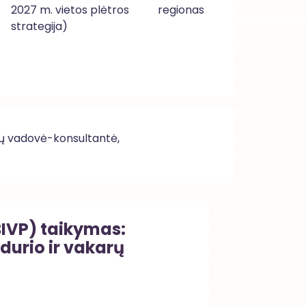
2027 m. vietos plėtros
regionas
strategija)
lų vadovė-konsultantė,
BIVP) taikymas:
durio ir vakarų