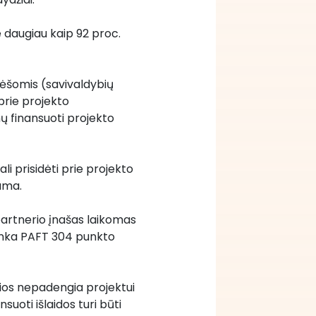
e daugiau kaip 92 proc. 
 lėšomis (savivaldybių 
prie projekto 
 finansuoti projekto 
li prisidėti prie projekto 
uma.
partnerio įnašas laikomas 
tinka PAFT 304 punkto 
rios nepadengia projektui 
uoti išlaidos turi būti 