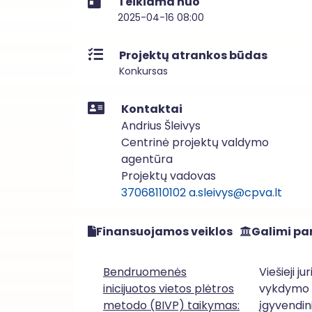
Teikiama nuo
2025-04-16 08:00
Projektų atrankos būdas
Konkursas
Kontaktai
Andrius Šleivys
Centrinė projektų valdymo
agentūra
Projektų vadovas
37068110102
a.sleivys@cpva.lt
Finansuojamos veiklos
Galimi par
Bendruomenės
Viešieji j
inicijuotos vietos plėtros
vykdymo v
metodo (BIVP) taikymas:
įgyvendini