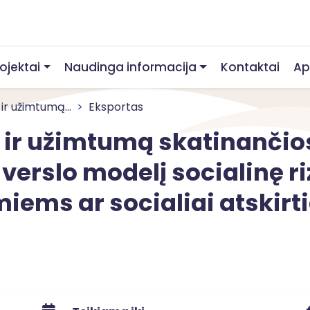
rojektai
Naudinga informacija
Kontaktai
Ap
ir užimtumą...
Eksportas
ą ir užimtumą skatinančio
 verslo modelį socialinę r
amiems ar socialiai atski