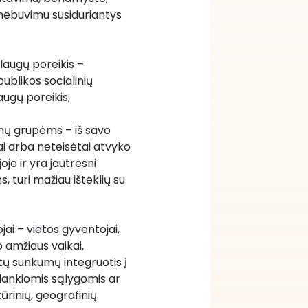
nebuvimu susiduriantys 
augų poreikis – 
blikos socialinių 
augų poreikis;
nų grupėms – iš savo 
i arba neteisėtai atvyko 
je ir yra jautresni 
 turi mažiau išteklių su 
ai – vietos gyventojai, 
o amžiaus vaikai, 
tų sunkumų integruotis į 
ankiomis sąlygomis ar 
tūrinių, geografinių 