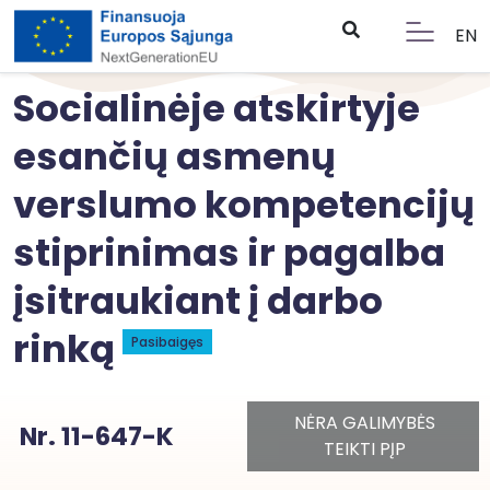
EN
Socialinėje atskirtyje
esančių asmenų
verslumo kompetencijų
stiprinimas ir pagalba
įsitraukiant į darbo
rinką
Pasibaigęs
NĖRA GALIMYBĖS
Nr. 11-647-K
TEIKTI PĮP