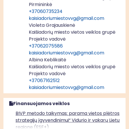
Pirmininkė
+37060735234
kaisiadoriumiestovvg@gmail.com
Violeta Grajauskienė
Kaišiadorių miesto vietos veiklos grupė
Projekto vadovė
+37062075586
kaisiadoriumiestovvg@gmail.com
Albina Keblikaitė
Kaišiadorių miesto vietos veiklos grupė
Projekto vadovė
+37067162512
kaisiadoriumiestovvg@gmail.com
Finansuojamos veiklos
BIVP metodo taikymas: parama vietos plėtros
strategijų įgyvendinimui“ Vidurio ir vakarų Lietuvos
regione (ESF+)