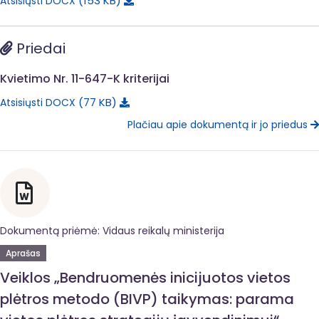
153 KB
Atsisiųsti DOCX
Priedai
Kvietimo Nr. 11-647-K kriterijai
77 KB
Atsisiųsti DOCX
Plačiau apie dokumentą ir jo priedus
Dokumentą priėmė: Vidaus reikalų ministerija
Aprašas
Veiklos „Bendruomenės inicijuotos vietos
plėtros metodo (BIVP) taikymas: parama