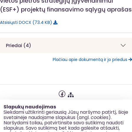
vietos plėtros strategijų įgyvendinimui“
(ESF+) projektų finansavimo sąlygų aprašas
73.4 KB
Atsisiųsti DOCX
Priedai (4)
Plačiau apie dokumentą ir jo priedus
Privatumo politika
Slapukų naudojimas
Slapukų naudojimas
Siekdami užtikrinti geriausią Jūsų naršymo patirtį, šioje
svetainėje naudojame slapukus (angl.
cookies
).
Korupcijos prevencija
Naršydami toliau, patvirtinsite savo sutikimą naudoti
slapukus. Savo sutikimą bet kada galėsite atšaukti,
Kontaktai