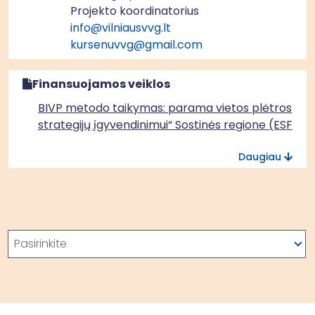
Projekto koordinatorius
info@vilniausvvg.lt
kursenuvvg@gmail.com
Finansuojamos veiklos
BIVP metodo taikymas: parama vietos plėtros
strategijų įgyvendinimui“ Sostinės regione (ESF+)
Daugiau
Paieška
Pasirinkite