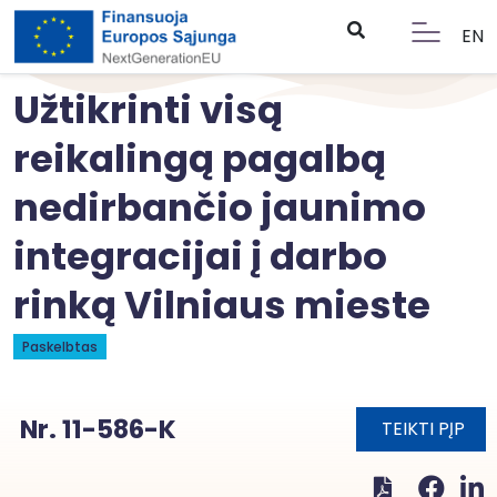
EN
Užtikrinti visą
reikalingą pagalbą
nedirbančio jaunimo
integracijai į darbo
rinką Vilniaus mieste
Paskelbtas
Nr. 11-586-K
TEIKTI PĮP