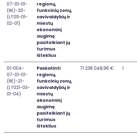
07-01-01-
regionų,
(RE)-20-
funkcinių zonų,
(LT011-01-
savivaldybių ir
02-01)
miestų
ekonominį
augimą
pasitelkiant jų
turimus
išteklius
01-004-
Paskatinti
71 238 048,96 €
1
07-01-01-
regionų,
(RE)-21-
funkcinių zonų,
(LT021-03-
savivaldybių ir
01-04)
miestų
ekonominį
augimą
pasitelkiant jų
turimus
išteklius