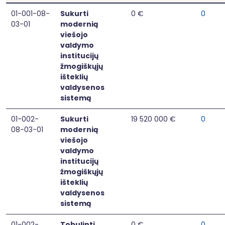
01-001-08-
Sukurti
0 €
0
03-01
modernią
viešojo
valdymo
institucijų
žmogiškųjų
išteklių
valdysenos
sistemą
01-002-
Sukurti
19 520 000 €
0
08-03-01
modernią
viešojo
valdymo
institucijų
žmogiškųjų
išteklių
valdysenos
sistemą
01-002-
Tobulinti
0 €
0