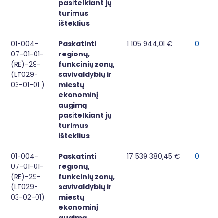
pasitelkiant jų
turimus
išteklius
01-004-
Paskatinti
1 105 944,01 €
0
07-01-01-
regionų,
(RE)-29-
funkcinių zonų,
(LT029-
savivaldybių ir
03-01-01 )
miestų
ekonominį
augimą
pasitelkiant jų
turimus
išteklius
01-004-
Paskatinti
17 539 380,45 €
0
07-01-01-
regionų,
(RE)-29-
funkcinių zonų,
(LT029-
savivaldybių ir
03-02-01)
miestų
ekonominį
augimą