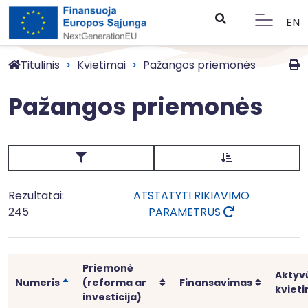
EN
Titulinis
Kvietimai
Pažangos priemonės
Pažangos priemonės
Rezultatai:
ATSTATYTI RIKIAVIMO
245
PARAMETRUS
Priemonė
Aktyv
Rikiuoti
Rikiuoti
Rikiuoti
Numeris
(reforma ar
Finansavimas
kvieti
investicija)