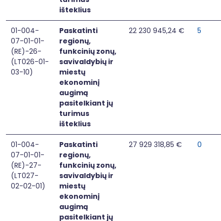
išteklius
01-004-
Paskatinti
22 230 945,24 €
5
07-01-01-
regionų,
(RE)-26-
funkcinių zonų,
(LT026-01-
savivaldybių ir
03-10)
miestų
ekonominį
augimą
pasitelkiant jų
turimus
išteklius
01-004-
Paskatinti
27 929 318,85 €
0
07-01-01-
regionų,
(RE)-27-
funkcinių zonų,
(LT027-
savivaldybių ir
02-02-01)
miestų
ekonominį
augimą
pasitelkiant jų