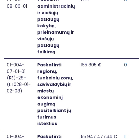
08-06-01
administracinių
ir viešųjų
paslaugų
kokybę,
prieinamumą ir
viešųjų
paslaugų
teikimą
01-004-
Paskatinti
155 805 €
0
07-01-01
regionų,
(RE)-28-
funkcinių zonų,
(LT028-01-
savivaldybių ir
02-08)
miestų
ekonominį
augimą
pasitelkiant jų
turimus
išteklius
01-004-
Paskatinti
55 947 477,34 €
1