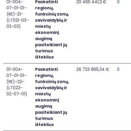
01-004-
Paskatinti
20 465 441,3 €
0
07-01-01-
regionų,
(RE)-21-
funkcinių zonų,
(LT021-03-
savivaldybių ir
02-03)
miestų
ekonominį
augimą
pasitelkiant jų
turimus
išteklius
01-004-
Paskatinti
26 723 865,34 €
0
07-01-01-
regionų,
(RE)-22-
funkcinių zonų,
(LT022-
savivaldybių ir
02-07-01)
miestų
ekonominį
augimą
pasitelkiant jų
turimus
išteklius