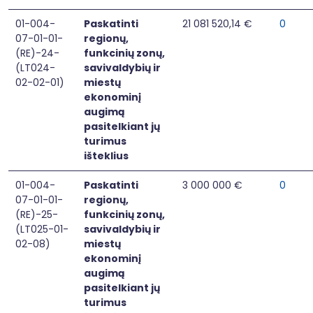
01-004-
Paskatinti
21 081 520,14 €
0
07-01-01-
regionų,
(RE)-24-
funkcinių zonų,
(LT024-
savivaldybių ir
02-02-01)
miestų
ekonominį
augimą
pasitelkiant jų
turimus
išteklius
01-004-
Paskatinti
3 000 000 €
0
07-01-01-
regionų,
(RE)-25-
funkcinių zonų,
(LT025-01-
savivaldybių ir
02-08)
miestų
ekonominį
augimą
pasitelkiant jų
turimus