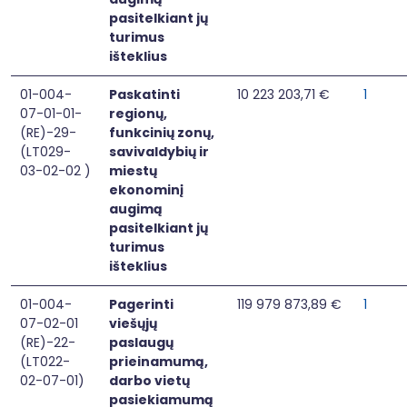
pasitelkiant jų
turimus
išteklius
01-004-
Paskatinti
10 223 203,71 €
1
07-01-01-
regionų,
(RE)-29-
funkcinių zonų,
(LT029-
savivaldybių ir
03-02-02 )
miestų
ekonominį
augimą
pasitelkiant jų
turimus
išteklius
01-004-
Pagerinti
119 979 873,89 €
1
07-02-01
viešųjų
(RE)-22-
paslaugų
(LT022-
prieinamumą,
02-07-01)
darbo vietų
pasiekiamumą