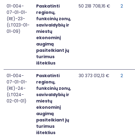
01-004-
Paskatinti
50 218 708,16 €
2
07-01-01-
regionų,
(RE)-23-
funkcinių zonų,
(LT023-01-
savivaldybių ir
01-09)
miestų
ekonominį
augimą
pasitelkiant jų
turimus
išteklius
01-004-
Paskatinti
30 373 012,13 €
2
07-01-01-
regionų,
(RE)-24-
funkcinių zonų,
(LT024-
savivaldybių ir
02-01-01)
miestų
ekonominį
augimą
pasitelkiant jų
turimus
išteklius