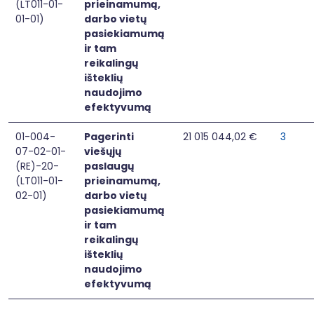
(LT011-01-
prieinamumą,
01-01)
darbo vietų
pasiekiamumą
ir tam
reikalingų
išteklių
naudojimo
efektyvumą
01-004-
Pagerinti
21 015 044,02 €
3
07-02-01-
viešųjų
(RE)-20-
paslaugų
(LT011-01-
prieinamumą,
02-01)
darbo vietų
pasiekiamumą
ir tam
reikalingų
išteklių
naudojimo
efektyvumą