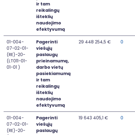
ir tam
reikalingų
išteklių
naudojimo
efektyvumą
01-004-
Pagerinti
29 448 254,5 €
0
07-02-01-
viešųjų
(RE)-20-
paslaugų
(LT011-01-
prieinamumą,
01-01 )
darbo vietų
pasiekiamumą
ir tam
reikalingų
išteklių
naudojimo
efektyvumą
01-004-
Pagerinti
19 643 405,1 €
0
07-02-01-
viešųjų
(RE)-20-
paslaugų