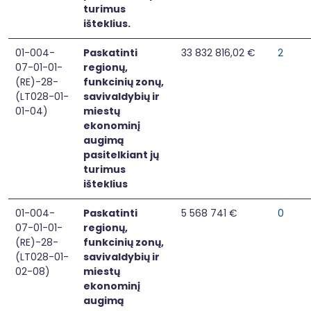
turimus
išteklius.
01-004-
Paskatinti
33 832 816,02 €
2
07-01-01-
regionų,
(RE)-28-
funkcinių zonų,
(LT028-01-
savivaldybių ir
01-04)
miestų
ekonominį
augimą
pasitelkiant jų
turimus
išteklius
01-004-
Paskatinti
5 568 741 €
0
07-01-01-
regionų,
(RE)-28-
funkcinių zonų,
(LT028-01-
savivaldybių ir
02-08)
miestų
ekonominį
augimą