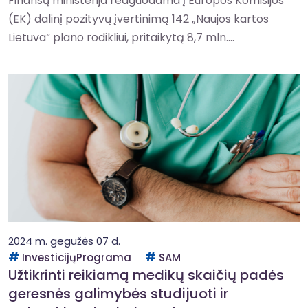
Finansų ministerija reaguodama į Europos Komisijos
(EK) dalinį pozityvų įvertinimą 142 „Naujos kartos
Lietuva“ plano rodikliui, pritaikytą 8,7 mln....
2024 m. gegužės 07 d.
InvesticijųPrograma
SAM
Užtikrinti reikiamą medikų skaičių padės
geresnės galimybės studijuoti ir