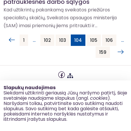
patrauklesnės darbo sąlygos
Kad užtikrintų pakankamą sveikatos priežiūros
specialistų skaičių, Sveikatos apsaugos ministerija
(SAM) imasi priemonių jiems pritraukti ir...
1
…
102
103
104
105
106
…
159
Privatumo politika
Slapukų naudojimas
Slapukų naudojimas
Siekdami užtikrinti geriausią Jūsų naršymo patirtį, šioje
svetainėje naudojame slapukus (angl.
cookies
).
Korupcijos prevencija
Naršydami toliau, patvirtinsite savo sutikimą naudoti
slapukus. Savo sutikimą bet kada galėsite atšaukti,
Kontaktai
pakeisdami interneto naršyklės nustatymus ir
ištrindami įrašytus slapukus.
© 2026 esinvesticijos.lt