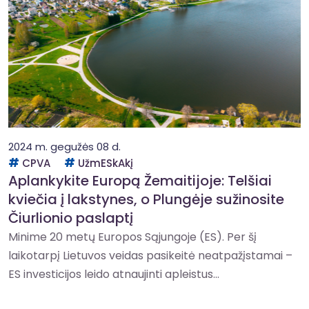
2024 m. gegužės 08 d.
CPVA
UžmESkAkį
Aplankykite Europą Žemaitijoje: Telšiai
kviečia į lakstynes, o Plungėje sužinosite
Čiurlionio paslaptį
Minime 20 metų Europos Sąjungoje (ES). Per šį
laikotarpį Lietuvos veidas pasikeitė neatpažįstamai –
ES investicijos leido atnaujinti apleistus...