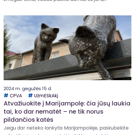
2024 m. gegužės 15 d.
CPVA
UžmESkAkį
Atvažiuokite į Marijampolę: čia jūsų laukia
tai, ko dar nematėt – ne tik norus
pildančios katės
Jeigu dar neteko lankytis Marijampolėje, paskubėkite