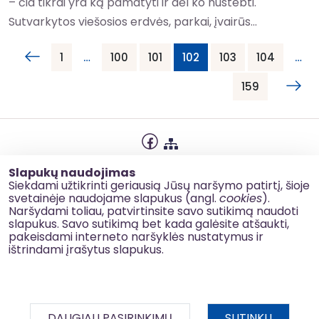
– čia tikrai yra ką pamatyti ir dėl ko nustebti.
Sutvarkytos viešosios erdvės, parkai, įvairūs...
1
…
100
101
102
103
104
…
159
Privatumo politika
Slapukų naudojimas
Slapukų naudojimas
Siekdami užtikrinti geriausią Jūsų naršymo patirtį, šioje
svetainėje naudojame slapukus (angl.
cookies
).
Korupcijos prevencija
Naršydami toliau, patvirtinsite savo sutikimą naudoti
slapukus. Savo sutikimą bet kada galėsite atšaukti,
Kontaktai
pakeisdami interneto naršyklės nustatymus ir
ištrindami įrašytus slapukus.
© 2026 esinvesticijos.lt
DAUGIAU PASIRINKIMŲ
SUTINKU