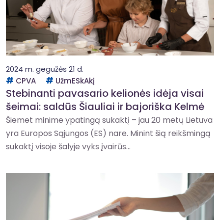
2024 m. gegužės 21 d.
CPVA
UžmESkAkį
Stebinanti pavasario kelionės idėja visai
šeimai: saldūs Šiauliai ir bajoriška Kelmė
Šiemet minime ypatingą sukaktį – jau 20 metų Lietuva
yra Europos Sąjungos (ES) nare. Minint šią reikšmingą
sukaktį visoje šalyje vyks įvairūs...