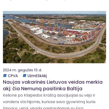
2024 m. gegužės 15 d.
CPVA
UžmESkAkį
Naujas vakarinės Lietuvos veidas merkia
akį: čia Nemuną pasitinka Baltija
Kelionė po Klaipėdos kraštą asocijuojasi su vėjo ir
vandens stichijomis, kuriose savo gyvenimą kuria
žmogus. Lėtai, visada pasitardamas su jūra,...