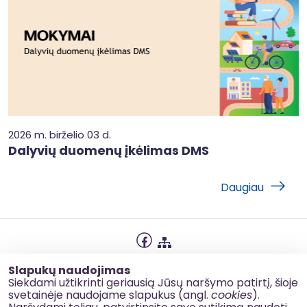
2026 m. birželio 03 d.
Dalyvių duomenų įkėlimas DMS
Daugiau
Privatumo politika
Slapukų naudojimas
Slapukų naudojimas
Siekdami užtikrinti geriausią Jūsų naršymo patirtį, šioje
svetainėje naudojame slapukus (angl.
cookies
).
Korupcijos prevencija