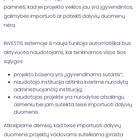
paminėti, kad jei projekto veiklos jau yra įgyvendintos,
galimybės importuoti ar pateikti dalyvių duomenų
nėra.
INVESTIS sistemoje ši nauja funkcija automatiškai bus
aktyvuota naudotojams, kai tenkinamos visos šios
sąlygos:
projekto būsena yra „Įgyvendinama sutartis“;
naudotojo institucija atitinka kvietime nurodytą
administruojančią instituciją;
naudotojas projekte yra nurodytas atsakingu
asmeniu bei jam suteikta teisė importuoti dalyvių
duomenis.
Atkreipiame dėmesį, kad teisė importuoti dalyvių
duomenis projektų vadovams suteikiama įprasta