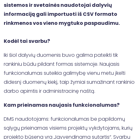
sistemos ir svetainės naudotojai dalyvių
informaciją gali importuoti iš CSV formato
rinkmenos vos vieno mygtuko paspaudimu.
Kodėl tai svarbu?
Iki šiol dalyvių duomenis buvo galima pateikti tik
rankiniu būdu pildant formas sistemoje. Naujasis
funkcionalumas suteikia galimybę vienu metu įkelti
didesnį duomenų kiekį, taip žymiai sumažinant rankinio
darbo apimtis ir administracinę naštą.
Kam prieinamas naujasis funkcionalumas?
DMS naudotojams: funkcionalumas be papildomų
sąlygų prieinamas visiems projektų vykdytojams, kurių
projekto būsena yra „Įgyvendinama sutartis“. Svarbu