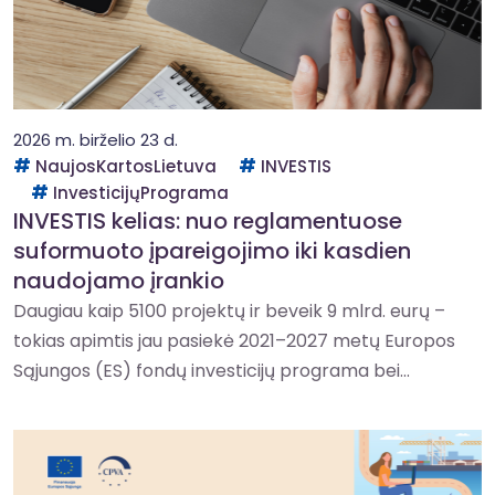
2026 m. birželio 23 d.
NaujosKartosLietuva
INVESTIS
InvesticijųPrograma
INVESTIS kelias: nuo reglamentuose
suformuoto įpareigojimo iki kasdien
naudojamo įrankio
Daugiau kaip 5100 projektų ir beveik 9 mlrd. eurų –
tokias apimtis jau pasiekė 2021–2027 metų Europos
Sąjungos (ES) fondų investicijų programa bei...