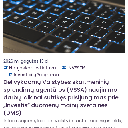
2026 m. gegužės 13 d.
NaujosKartosLietuva
INVESTIS
InvesticijųPrograma
Dėl vykdomų Valstybės skaitmeninių
sprendimų agentūros (VSSA) naujinimo
darbų laikinai sutrikęs prisijungimas prie
„Investis“ duomenų mainų svetainės
(DMS)
Informuojame, kad dėl Valstybės informacinių išteklių