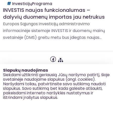
InvesticijųPrograma
INVESTIS naujas funkcionalumas –
dalyvių duomenų importas jau netrukus
Europos Sąjungos investicijų administravimo
informacinėje sistemoje INVESTIS ir duomenų mainų
svetainėje (DMS) greitu metu bus įdiegtas naujas...
Privatumo politika
Slapukų naudojimas
Slapukų naudojimas
Siekdami užtikrinti geriausią Jūsų naršymo patirtį, šioje
svetainėje naudojame slapukus (angl.
cookies
).
Korupcijos prevencija
Naršydami toliau, patvirtinsite savo sutikimą naudoti
slapukus. Savo sutikimą bet kada galėsite atšaukti,
Kontaktai
pakeisdami interneto naršyklės nustatymus ir
ištrindami įrašytus slapukus.
© 2026 esinvesticijos.lt