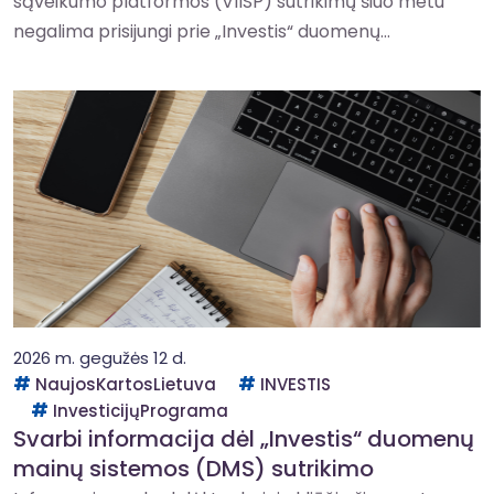
sąveikumo platformos (VIISP) sutrikimų šiuo metu
negalima prisijungi prie „Investis“ duomenų...
2026 m. gegužės 12 d.
NaujosKartosLietuva
INVESTIS
InvesticijųPrograma
Svarbi informacija dėl „Investis“ duomenų
mainų sistemos (DMS) sutrikimo