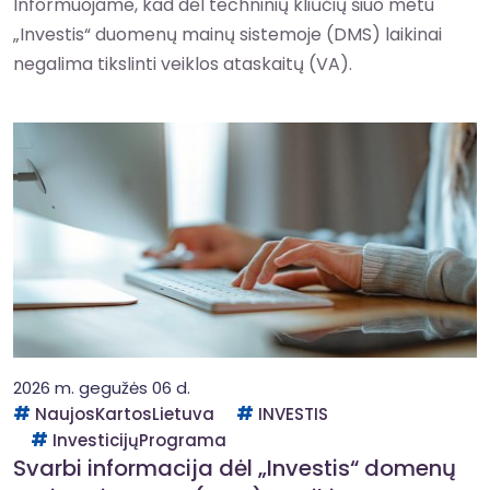
Informuojame, kad dėl techninių kliūčių šiuo metu
„Investis“ duomenų mainų sistemoje (DMS) laikinai
negalima tikslinti veiklos ataskaitų (VA).
2026 m. gegužės 06 d.
NaujosKartosLietuva
INVESTIS
InvesticijųPrograma
Svarbi informacija dėl „Investis“ domenų