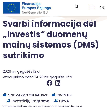
EN
Svarbi informacija dėl
„Investis“ duomenų
mainų sistemos (DMS)
sutrikimo
2026 m. gegužės 12 d.
Atnaujinimo data: 2026 m. gegužės 12 d.
NaujosKartosLietuva
INVESTIS
InvesticijųPrograma
CPVA
ES investicijos Lietuvoje
Naujos kartos Lietuva