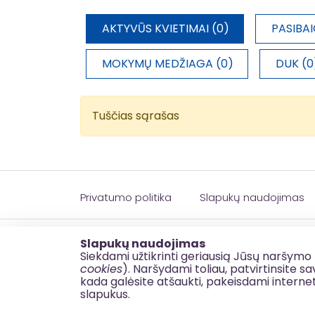
AKTYVŪS KVIETIMAI (0)
PASIBAI
MOKYMŲ MEDŽIAGA (0)
DUK (0
Tuščias sąrašas
Privatumo politika
Slapukų naudojimas
© 2026 esinvesticijos.lt
Slapukų naudojimas
Siekdami užtikrinti geriausią Jūsų naršymo 
cookies
). Naršydami toliau, patvirtinsite 
kada galėsite atšaukti, pakeisdami interne
slapukus.
BDAR