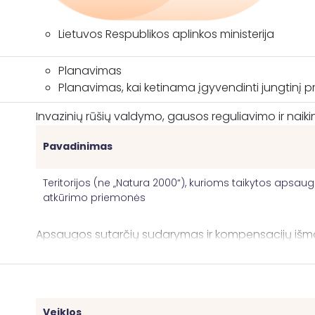
Lietuvos Respublikos aplinkos ministerija
Planavimas
Planavimas, kai ketinama įgyvendinti jungtinį p
Invazinių rūšių valdymo, gausos reguliavimo ir nai
Pavadinimas
Teritorijos (ne „Natura 2000“), kurioms taikytos apsaug
atkūrimo priemonės
Apsaugos sutarčių sudarymas ir kompensacijų išm
Pavadinimas
„Natura 2000“ teritorijų, kurioms taikomos apsaugos ir
Veiklos