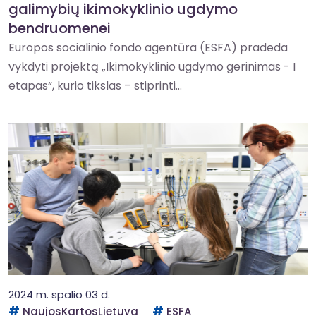
galimybių ikimokyklinio ugdymo
bendruomenei
Europos socialinio fondo agentūra (ESFA) pradeda
vykdyti projektą „Ikimokyklinio ugdymo gerinimas - I
etapas“, kurio tikslas – stiprinti...
2024 m. spalio 03 d.
NaujosKartosLietuva
ESFA