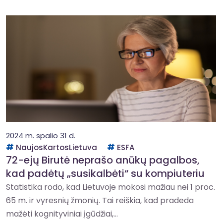
2024 m. spalio 31 d.
NaujosKartosLietuva
ESFA
72-ejų Birutė neprašo anūkų pagalbos,
kad padėtų „susikalbėti“ su kompiuteriu
Statistika rodo, kad Lietuvoje mokosi mažiau nei 1 proc.
65 m. ir vyresnių žmonių. Tai reiškia, kad pradeda
mažėti kognityviniai įgūdžiai,...