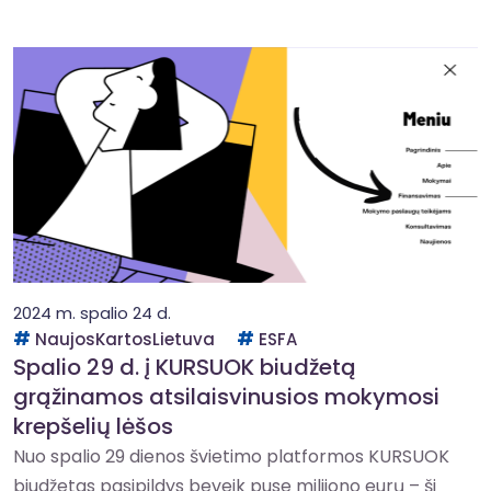
2024 m. spalio 24 d.
NaujosKartosLietuva
ESFA
Spalio 29 d. į KURSUOK biudžetą
grąžinamos atsilaisvinusios mokymosi
krepšelių lėšos
Nuo spalio 29 dienos švietimo platformos KURSUOK
biudžetas pasipildys beveik puse milijono eurų – ši