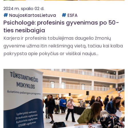
2024 m. spalio 02 d.
NaujosKartosLietuva
ESFA
Psichologė: profesinis gyvenimas po 50-
ties nesibaigia
Karjera ir profesinis tobulėjimas daugelio žmonių
gyvenime užima itin reikšmingą vietą, tačiau kai kalba
pakrypsta apie pokyčius ar visiškai naujus...