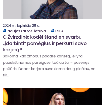
2024 m. lapkričio 29 d.
NaujosKartosLietuva
ESFA
O.Žvirzdinė: kodėl šiandien svarbu
„įdarbinti“ pomėgius ir perkurti savo
karjerą?
Sakoma, kad žmogus padarė karjerą, jei yra
paaukštinamas pareigose, tačiau tai – pasenęs
požiūris. Dabar karjera suvokiama daug plačiau, ne
tik...