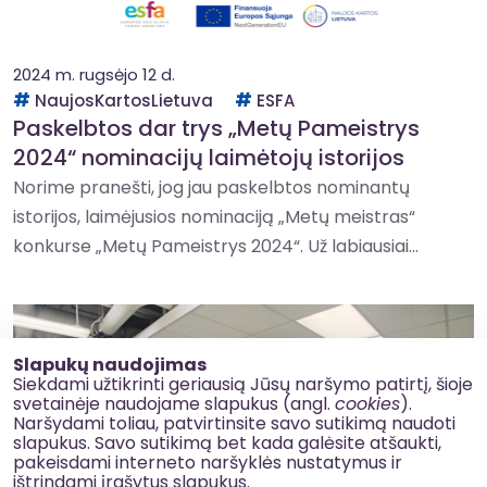
2024 m. rugsėjo 12 d.
NaujosKartosLietuva
ESFA
Paskelbtos dar trys „Metų Pameistrys
2024“ nominacijų laimėtojų istorijos
Norime pranešti, jog jau paskelbtos nominantų
istorijos, laimėjusios nominaciją „Metų meistras“
konkurse „Metų Pameistrys 2024“. Už labiausiai...
Slapukų naudojimas
Siekdami užtikrinti geriausią Jūsų naršymo patirtį, šioje
svetainėje naudojame slapukus (angl.
cookies
).
Naršydami toliau, patvirtinsite savo sutikimą naudoti
slapukus. Savo sutikimą bet kada galėsite atšaukti,
pakeisdami interneto naršyklės nustatymus ir
ištrindami įrašytus slapukus.