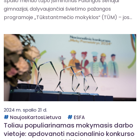
Spalio mėnuo tapo įsimintinas Palangos Senajai
gimnazijai, dalyvaujančiai švietimo pažangos
programoje „Tūkstantmečio mokyklos“ (TŪM) – jos...
2024 m. spalio 21 d.
NaujosKartosLietuva
ESFA
Toliau populiarinamas mokymasis darbo
vietoje: apdovanoti nacionalinio konkurso