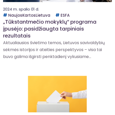
2024 m. spalio 01 d.
NaujosKartosLietuva
ESFA
„Tūkstantmečio mokyklų“ programa
įpusėjo: pasidžiaugta tarpiniais
rezultatais
Aktualiausios švietimo temos, Lietuvos savivaldybių
sėkmės istorijos ir ateities perspektyvos – visa tai
buvo galima išgirsti penktadienį vykusiame...