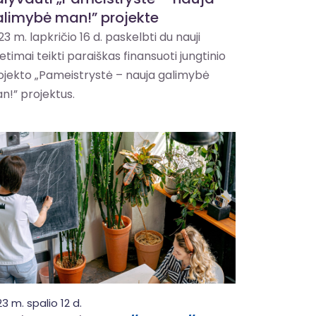
limybė man!” projekte
3 m. lapkričio 16 d. paskelbti du nauji
etimai teikti paraiškas finansuoti jungtinio
ojekto „Pameistrystė – nauja galimybė
n!” projektus.
3 m. spalio 12 d.