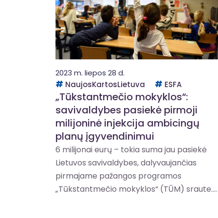
2023 m. liepos 28 d.
NaujosKartosLietuva
ESFA
„Tūkstantmečio mokyklos“:
savivaldybes pasiekė pirmoji
milijoninė injekcija ambicingų
planų įgyvendinimui
6 milijonai eurų – tokia suma jau pasiekė
Lietuvos savivaldybes, dalyvaujančias
pirmajame pažangos programos
„Tūkstantmečio mokyklos“ (TŪM) sraute....