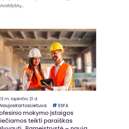
ivaldybių...
3 m. lapkričio 21 d.
NaujosKartosLietuva
ESFA
ofesinio mokymo įstaigos
iečiamos teikti paraiškas
lyvauti „Pameistrystė – nauja