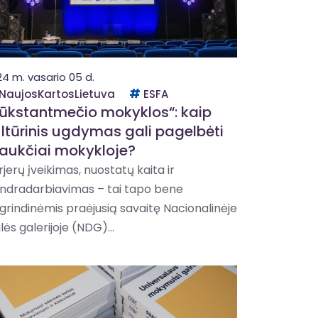
24 m. vasario 05 d.
NaujosKartosLietuva
ESFA
ūkstantmečio mokyklos“: kaip
ltūrinis ugdymas gali pagelbėti
raukčiai mokykloje?
rjerų įveikimas, nuostatų kaita ir
ndradarbiavimas – tai tapo bene
grindinėmis praėjusią savaitę Nacionalinėje
lės galerijoje (NDG)...