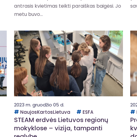
antrasis kvietimas teikti paraiškas baigėsi. Jo
sav
metu buvo...
2023 m. gruodžio 05 d.
202
NaujosKartosLietuva
ESFA
STEAM erdvės Lietuvos regionų
Pr
mokyklose – vizija, tampanti
kv
realybe
da