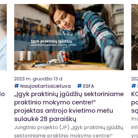
2023 m. gruodžio 13 d.
202
NaujosKartosLietuva
ESFA
lo
„Įgyk praktinių įgūdžių sektoriniame
KO
praktinio mokymo centre!“
pa
projektas antrojo kvietimo metu
s
sulaukė 28 paraiškų
Pr
Jungtinio projekto (JP) „Įgyk praktinių įgūdžių
in
sektoriniame praktinio mokymo centre!“
yr