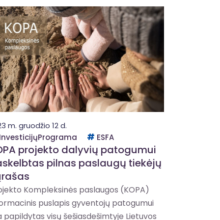
3 m. gruodžio 12 d.
InvesticijųPrograma
ESFA
PA projekto dalyvių patogumui
skelbtas pilnas paslaugų tiekėjų
ąrašas
ojekto Kompleksinės paslaugos (KOPA)
formacinis puslapis gyventojų patogumui
a papildytas visų šešiasdešimtyje Lietuvos