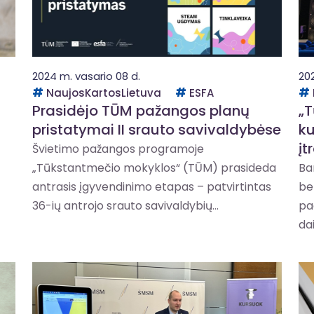
2024 m. vasario 08 d.
20
NaujosKartosLietuva
ESFA
Prasidėjo TŪM pažangos planų
„T
pristatymai II srauto savivaldybėse
ku
įt
Švietimo pažangos programoje
„Tūkstantmečio mokyklos“ (TŪM) prasideda
Ba
antrasis įgyvendinimo etapas – patvirtintas
be
36-ių antrojo srauto savivaldybių...
pa
dai