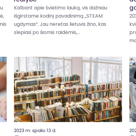
ga
lu
Kalbant apie švietimo lauką, vis dažniau
ė,
išgirstame kodinį pavadinimą „STEAM
202
mis
ugdymas“. Jau neretas lietuvis žino, kas
kvi
slepiasi po šiomis raidėmis,...
pr
ma
2023 m. spalio 13 d.
202