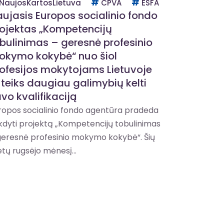
NaujosKartosLietuva
CPVA
ESFA
ujasis Europos socialinio fondo
ojektas „Kompetencijų
bulinimas – geresnė profesinio
okymo kokybė“ nuo šiol
ofesijos mokytojams Lietuvoje
teiks daugiau galimybių kelti
vo kvalifikaciją
ropos socialinio fondo agentūra pradeda
kdyti projektą „Kompetencijų tobulinimas
geresnė profesinio mokymo kokybė“. Šių
tų rugsėjo mėnesį...