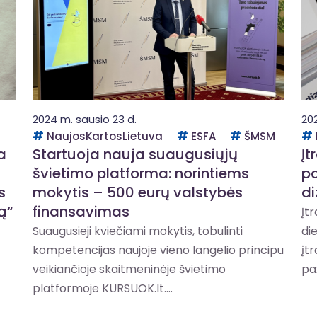
2024 m. sausio 23 d.
20
NaujosKartosLietuva
ESFA
ŠMSM
a
Startuoja nauja suaugusiųjų
Įt
švietimo platforma: norintiems
pa
s
mokytis – 500 eurų valstybės
di
ą“
finansavimas
Įt
Suaugusieji kviečiami mokytis, tobulinti
di
kompetencijas naujoje vieno langelio principu
įt
veikiančioje skaitmeninėje švietimo
pa
platformoje KURSUOK.lt....