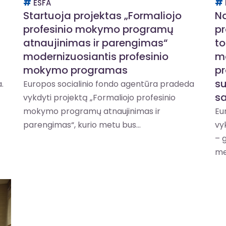
ESFA
Startuoja projektas „Formaliojo
Na
profesinio mokymo programų
pr
atnaujinimas ir parengimas“
to
modernizuosiantis profesinio
m
mokymo programas
pr
su
.
Europos socialinio fondo agentūra pradeda
sa
vykdyti projektą „Formaliojo profesinio
mokymo programų atnaujinimas ir
Eu
parengimas“, kurio metu bus...
vy
– 
me