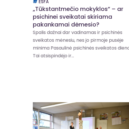
ESFA
„Tūkstantmečio mokyklos“ – ar
psichinei sveikatai skiriama
pakankamai dėmesio?
Spalis dažnai dar vadinamas ir psichinės
sveikatos mėnesiu, nes jo pirmoje pusėje
minima Pasaulinė psichinės sveikatos diena
Tai atsispindėjo ir...