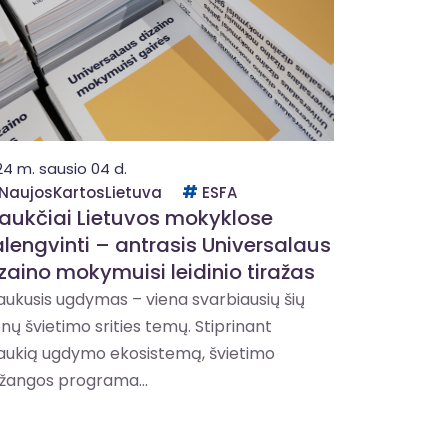
24 m. sausio 04 d.
NaujosKartosLietuva
ESFA
raukčiai Lietuvos mokyklose
lengvinti – antrasis Universalaus
zaino mokymuisi leidinio tiražas
raukusis ugdymas – viena svarbiausių šių
enų švietimo srities temų. Stiprinant
raukią ugdymo ekosistemą, švietimo
žangos programa...