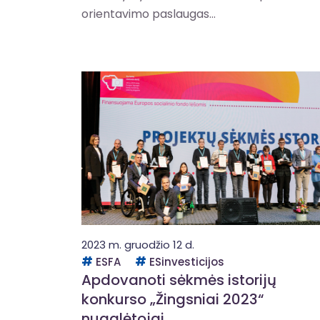
orientavimo paslaugas...
2023 m. gruodžio 12 d.
ESFA
ESinvesticijos
Apdovanoti sėkmės istorijų
konkurso „Žingsniai 2023“
nugalėtojai