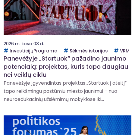
2026 m. kovo 03 d.
InvesticijųPrograma
Sėkmės istorijos
VRM
Panevėžyje „Startuok“ pažadino jaunimo
potencialą: projektas, kuris tapo daugiau
nei veiklų ciklu
Panevėžyje įgyvendintas projektas „Startuok į ateitį“
tapo reikšmingu postūmiu miesto jaunimui – nuo
neuroedukacinių užsiėmimų mokyklose iki...