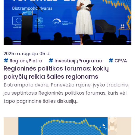
2025 m. rugsėjo 05 d.
RegionųPlėtra
InvesticijųPrograma
CPVA
Regioninės politikos forumas: kokių
pokyčių reikia šalies regionams
Bistrampolio dvare, Panevėžio rajone, įvyko tradicinis,
jau septintasis Regioninės politikos forumas, kuris vėl
tapo pagrindine šalies diskusijų...