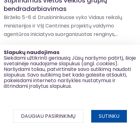
Stiprinamas vietos veiklos grupių
bendradarbiavimas
Birželio 5–6 d. Druskininkuose vyko Vidaus reikalų
ministerijos ir VšĮ Centrinės projektų valdymo
agentūros iniciatyva suorganizuotas renginys,...
Slapukų naudojimas
Siekdami užtikrinti geriausią Jūsų naršymo patirtį, šioje
svetainėje naudojame slapukus (angl.
cookies
).
Naršydami toliau, patvirtinsite savo sutikimą naudoti
slapukus. Savo sutikimą bet kada galėsite atšaukti,
pakeisdami interneto naršyklės nustatymus ir
ištrindami įrašytus slapukus.
DAUGIAU PASIRINKIMŲ
SUTINKU
2024 m. gegužės 23 d.
BDAR
InvesticijųPrograma
VRM