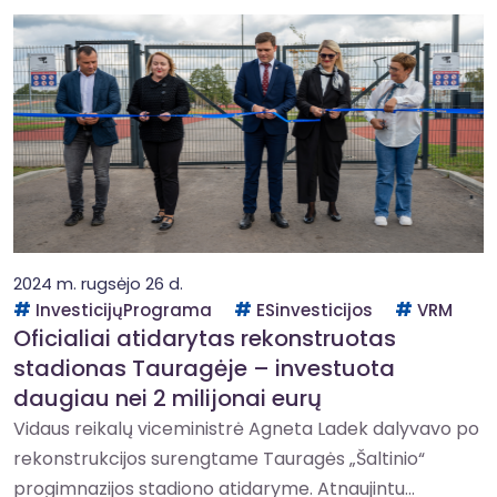
2024 m. rugsėjo 26 d.
InvesticijųPrograma
ESinvesticijos
VRM
Oficialiai atidarytas rekonstruotas
stadionas Tauragėje – investuota
daugiau nei 2 milijonai eurų
Vidaus reikalų viceministrė Agneta Ladek dalyvavo po
rekonstrukcijos surengtame Tauragės „Šaltinio“
progimnazijos stadiono atidaryme. Atnaujintu...