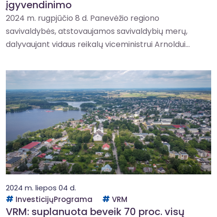
įgyvendinimo
2024 m. rugpjūčio 8 d. Panevėžio regiono
savivaldybės, atstovaujamos savivaldybių merų,
dalyvaujant vidaus reikalų viceministrui Arnoldui...
2024 m. liepos 04 d.
InvesticijųPrograma
VRM
VRM: suplanuota beveik 70 proc. visų