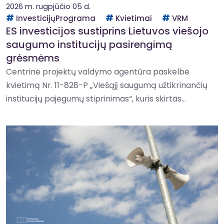
2026 m. rugpjūčio 05 d.
InvesticijųPrograma
Kvietimai
VRM
ES investicijos sustiprins Lietuvos viešojo
saugumo institucijų pasirengimą
grėsmėms
Centrinė projektų valdymo agentūra paskelbė
kvietimą Nr. 11-828-P „Viešąjį saugumą užtikrinančių
institucijų pajėgumų stiprinimas“, kuris skirtas...