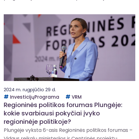
2024 m. rugpjūčio 29 d.
InvesticijųPrograma
VRM
Regioninės politikos forumas Plungėje:
kokie svarbiausi pokyčiai įvyko
regioninėje politikoje?
Plungėje vyksta 6-asis Regioninės politikos forumas –
Vidaus reikalų ministerijos ir Centrinės projektų