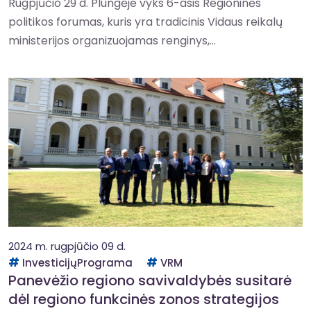
Rugpjūčio 29 d. Plungėje vyks 6-asis Regioninės
politikos forumas, kuris yra tradicinis Vidaus reikalų
ministerijos organizuojamas renginys,...
2024 m. rugpjūčio 09 d.
InvesticijųPrograma
VRM
Panevėžio regiono savivaldybės susitarė
dėl regiono funkcinės zonos strategijos