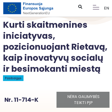
EN
Kurti skaitmenines
iniciatyvas,
pozicionuojant Rietavą,
kaip inovatyvų socialų
ir besimokanti miestą
Pasibaigęs
NĖRA GALIMYBĖS
Nr. 11-714-K
TEIKTI PĮP