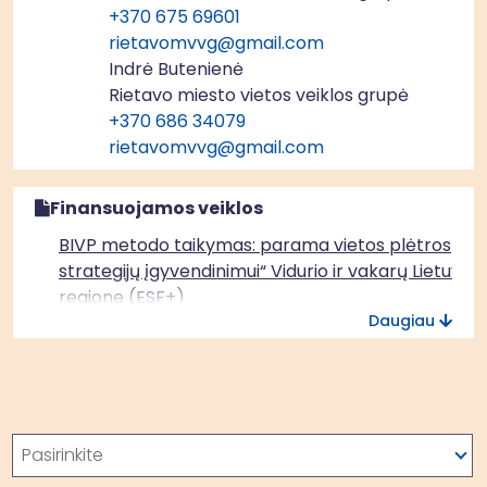
+370 675 69601
rietavomvvg@gmail.com
Indrė Butenienė
Rietavo miesto vietos veiklos grupė
+370 686 34079
rietavomvvg@gmail.com
Finansuojamos veiklos
BIVP metodo taikymas: parama vietos plėtros
strategijų įgyvendinimui“ Vidurio ir vakarų Lietuvos
regione (ESF+)
Daugiau
Paieška
Pasirinkite