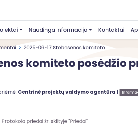
rojektai
Naudinga informacija
Kontaktai
Ap
mentai
2025-06-17 Stebėsenos komiteto...
nos komiteto posėdžio pr
priėmė:
Centrinė projektų valdymo agentūra
|
Informac
otokolo priedai žr. skiltyje "Priedai"