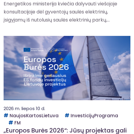
Energetikos ministerija kviečia dalyvauti viešojoje
konsultacijoje dėl gyventojų saulės elektrinių,
įsigyjamų iš nutolusių saulės elektrinių parkų,...
2026 m. liepos 10 d.
NaujosKartosLietuva
InvesticijųPrograma
FM
„Europos Burės 2026“: Jūsų projektas gali