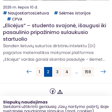
2026 m. liepos 10 d.
NaujosKartosLietuva
Sėkmės istorijos
CPVA
„Elicėjus“ – studento svajonė, išaugusi iki
pasaulinio pripažinimo sulaukusio
startuolio
Šiandien lietuvių sukurtos dirbtiniu intelektu (DI)
pagrįstos matematikos mokymosi platformos
„Elicėjus“ vardas garsiai skamba pasaulyje – šiemet...
1
2
3
4
…
159
Privatumo politika
Slapukų naudojimas
Slapukų naudojimas
Siekdami užtikrinti geriausią Jūsų naršymo patirtį, šioje
svetainėje naudojame slapukus (angl.
cookies
).