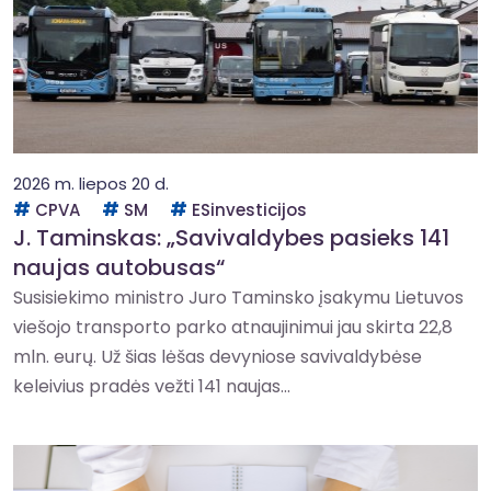
2026 m. liepos 20 d.
CPVA
SM
ESinvesticijos
J. Taminskas: „Savivaldybes pasieks 141
naujas autobusas“
Susisiekimo ministro Juro Taminsko įsakymu Lietuvos
viešojo transporto parko atnaujinimui jau skirta 22,8
mln. eurų. Už šias lėšas devyniose savivaldybėse
keleivius pradės vežti 141 naujas...