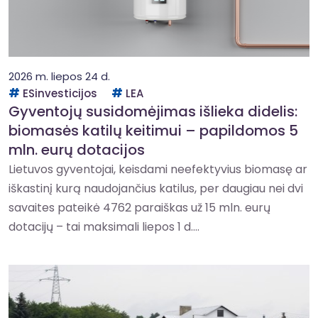
2026 m. liepos 24 d.
ESinvesticijos
LEA
Gyventojų susidomėjimas išlieka didelis:
biomasės katilų keitimui – papildomos 5
mln. eurų dotacijos
Lietuvos gyventojai, keisdami neefektyvius biomasę ar
iškastinį kurą naudojančius katilus, per daugiau nei dvi
savaites pateikė 4762 paraiškas už 15 mln. eurų
dotacijų – tai maksimali liepos 1 d....