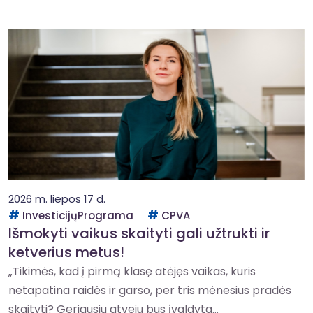
2026 m. liepos 17 d.
InvesticijųPrograma
CPVA
Išmokyti vaikus skaityti gali užtrukti ir
ketverius metus!
„Tikimės, kad į pirmą klasę atėjęs vaikas, kuris
netapatina raidės ir garso, per tris mėnesius pradės
skaityti? Geriausiu atveju bus įvaldyta...