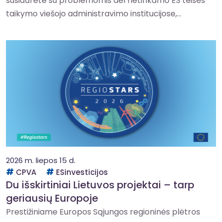
susidūrėte su problemomis dėl netinkamo ES teisės
taikymo viešojo administravimo institucijose,...
2026 m. liepos 15 d.
CPVA
ESinvesticijos
Du išskirtiniai Lietuvos projektai – tarp
geriausių Europoje
Prestižiniame Europos Sąjungos regioninės plėtros