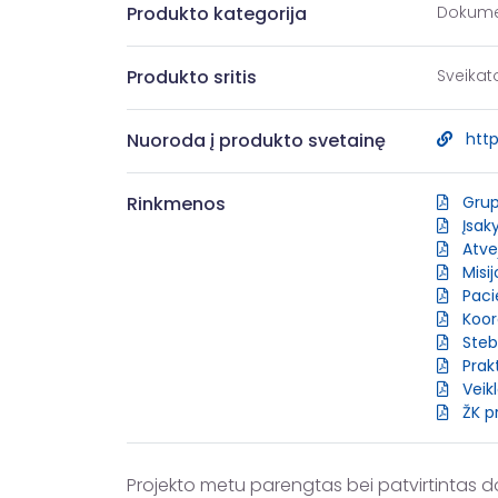
Produkto kategorija
Dokumen
Produkto sritis
Sveika
Nuoroda į produkto svetainę
http
Rinkmenos
Grup
Įsak
Atvej
Misij
Pacie
Koord
Steb
Prakt
Veikl
ŽK p
Projekto metu parengtas bei patvirtintas d