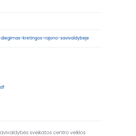
o-diegimas-kretingos-rajono-savivaldybeje
pdf
vivaldybės sveikatos centro veiklos 