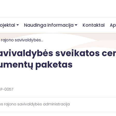
rojektai
Naudinga informacija
Kontaktai
Ap
rajono savivaldybės...
avivaldybės sveikatos cen
umentų paketas
-P-0057
os rajono savivaldybės administracija