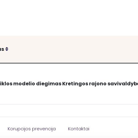
Rikiuoti
as
eiklos modelio diegimas Kretingos rajono savivaldyb
 Kretingos rajono savivaldybėje
Korupcijos prevencija
Kontaktai