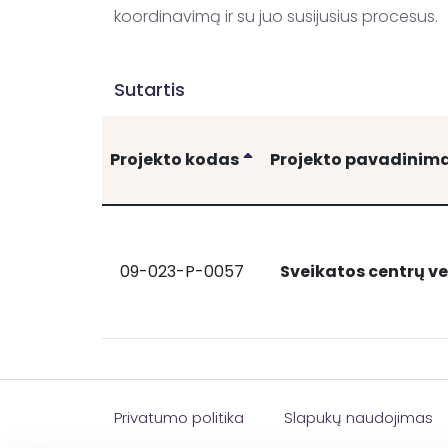
koordinavimą ir su juo susijusius procesus.
Sutartis
Rikiuoti
Projekto kodas
Projekto pavadinim
09-023-P-0057
Sveikatos centrų v
Sveikatos centrų veiklos modelio diegimas
Sveikatos
centrų
veiklos
modelio
diegimas
Kretingos
Privatumo politika
Slapukų naudojimas
rajono