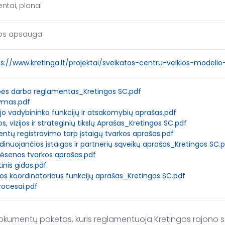
tai, planai
tos apsauga
s://www.kretinga.lt/projektai/sveikatos-centru-veiklos-modeli
ės darbo reglamentas_Kretingos SC.pdf
ymas.pdf
o vadybininko funkcijų ir atsakomybių aprašas.pdf
os, vizijos ir strateginių tikslų Aprašas_Kretingos SC.pdf
ntų registravimo tarp įstaigų tvarkos aprašas.pdf
inuojančios įstaigos ir partnerių sąveikų aprašas_Kretingos SC.
ėsenos tvarkos aprašas.pdf
inis gidas.pdf
os koordinatoriaus funkcijų aprašas_Kretingos SC.pdf
rocesai.pdf
okumentų paketas, kuris reglamentuoja Kretingos rajono sa