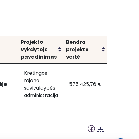
Projekto
Bendra
Rikiuoti
Rikiuoti
vykdytojo
projekto
pavadinimas
vertė
Kretingos
rajono
ėje
575 425,76 €
Sveikatos
Sveikatos centrų veiklos mod
savivaldybės
centrų
administracija
veiklos
modelio
diegimas
Kretingos
rajono