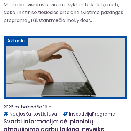
Moderni ir visiems atvira mokykla – to keletą metų
siekė link finišo tiesiosios artėjanti švietimo pažangos
programa „Tūkstantmečio mokyklos“...
Aktualu
2026 m. balandžio 16 d.
NaujosKartosLietuva
InvesticijųPrograma
Svarbi informacija: dėl planinių
atnaujinimo darbų laikinai neveiks