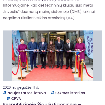
Informuojame, kad dėl techninių kliūčių šiuo metu
„Investis“ duomenų mainų sistemoje (DMS) laikinai
negalima tikslinti veiklos ataskaitų (VA).
2026 m. gegužės 11 d.
NaujosKartosLietuva
Sėkmės istorijos
CPVA
Respublikinėje Šiaulių ligoninėje –