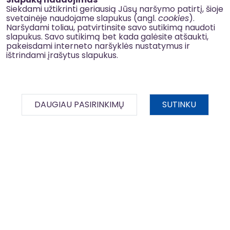
Siekdami užtikrinti geriausią Jūsų naršymo patirtį, šioje
Nuo elektrinių autobusų plėtros iki 100 km
svetainėje naudojame slapukus (angl.
cookies
).
dviračių takų kasmet: kaip keičiasi
Naršydami toliau, patvirtinsite savo sutikimą naudoti
slapukus. Savo sutikimą bet kada galėsite atšaukti,
Lietuvos miestai
pakeisdami interneto naršyklės nustatymus ir
Ar įmanoma miestą padaryti tylesnį, švaresnį ir kartu
ištrindami įrašytus slapukus.
patogesnį gyventi? Lietuvoje šis pokytis jau vyksta – jį
vis aiškiau matome gatvėse: daugėja...
DAUGIAU PASIRINKIMŲ
SUTINKU
BDAR