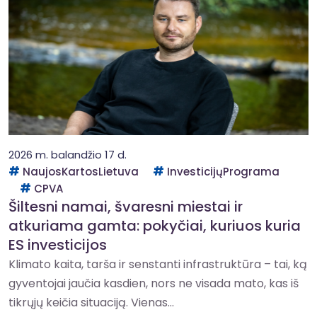
2026 m. balandžio 17 d.
NaujosKartosLietuva
InvesticijųPrograma
CPVA
Šiltesni namai, švaresni miestai ir
atkuriama gamta: pokyčiai, kuriuos kuria
ES investicijos
Klimato kaita, tarša ir senstanti infrastruktūra – tai, ką
gyventojai jaučia kasdien, nors ne visada mato, kas iš
tikrųjų keičia situaciją. Vienas...