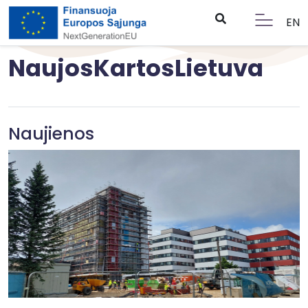
EN
NaujosKartosLietuva
Naujienos