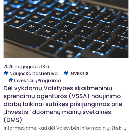
2026 m. gegužės 13 d.
NaujosKartosLietuva
INVESTIS
InvesticijųPrograma
Dėl vykdomų Valstybės skaitmeninių
sprendimų agentūros (VSSA) naujinimo
darbų laikinai sutrikęs prisijungimas prie
„Investis“ duomenų mainų svetainės
(DMS)
Informuojame, kad dėl Valstybės informacinių išteklių