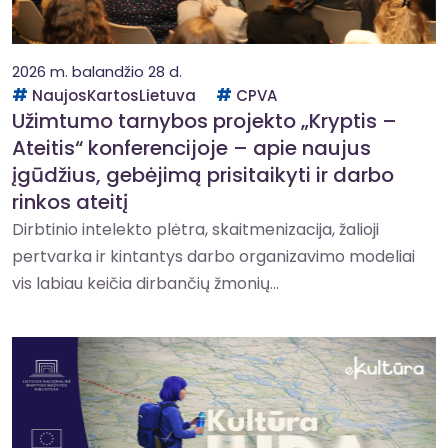
2026 m. balandžio 28 d.
NaujosKartosLietuva
CPVA
Užimtumo tarnybos projekto „Kryptis –
Ateitis“ konferencijoje – apie naujus
įgūdžius, gebėjimą prisitaikyti ir darbo
rinkos ateitį
Dirbtinio intelekto plėtra, skaitmenizacija, žalioji
pertvarka ir kintantys darbo organizavimo modeliai
vis labiau keičia dirbančių žmonių...