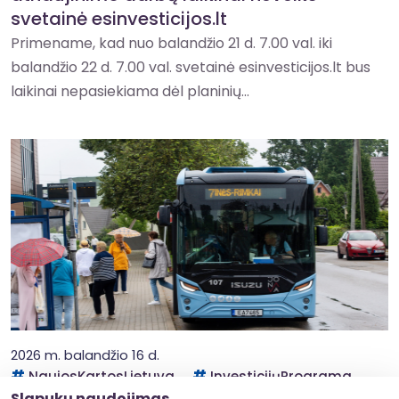
svetainė esinvesticijos.lt
Primename, kad nuo balandžio 21 d. 7.00 val. iki
balandžio 22 d. 7.00 val. svetainė esinvesticijos.lt bus
laikinai nepasiekiama dėl planinių...
2026 m. balandžio 16 d.
NaujosKartosLietuva
InvesticijųPrograma
Slapukų naudojimas
CPVA